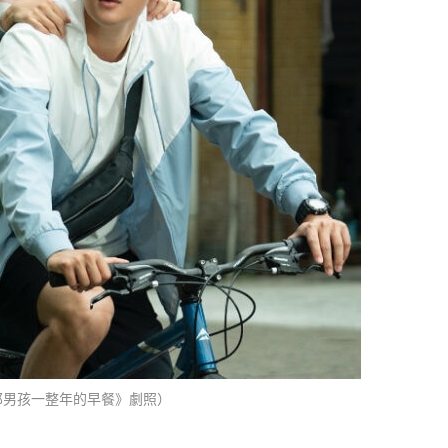
那男孩一整年的早餐》劇照）