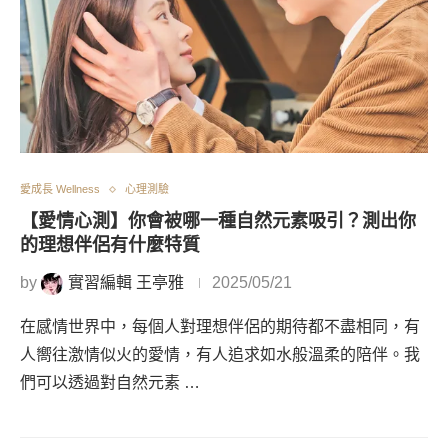
愛成長 Wellness
心理測驗
【愛情心測】你會被哪一種自然元素吸引？測出你
的理想伴侶有什麼特質
by
實習編輯 王亭雅
2025/05/21
在感情世界中，每個人對理想伴侶的期待都不盡相同，有
人嚮往激情似火的愛情，有人追求如水般溫柔的陪伴。我
們可以透過對自然元素 …