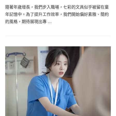
隨著年歲增長，我們步入職場，七彩的文具似乎被留在童
年記憶中。為了提升工作效率，我們開始偏好素雅、簡約
的風格，期待展現出專 …