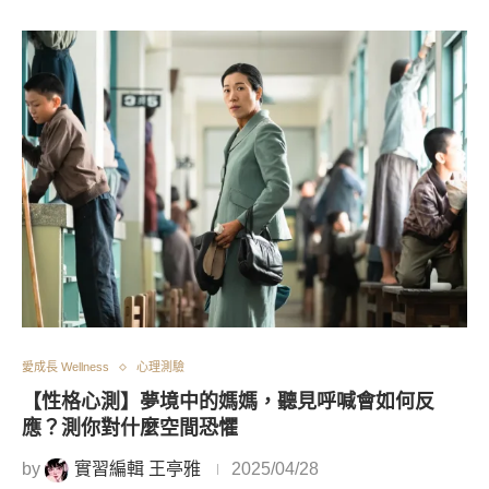
愛成長 Wellness
心理測驗
【性格心測】夢境中的媽媽，聽見呼喊會如何反
應？測你對什麼空間恐懼
by
實習編輯 王亭雅
2025/04/28