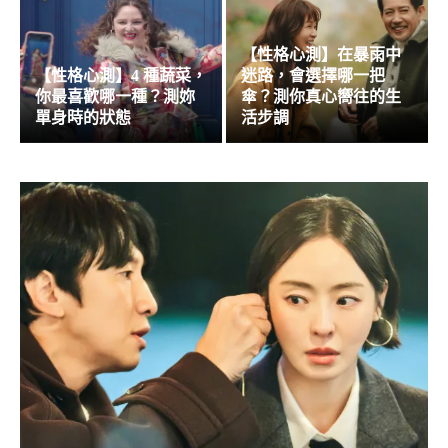
【性格心測】在暴雨中
【性格心測】4 種蔬菜，
迷路，會選擇哪一把
你最喜歡哪一種？測妳
傘？測你真心嚮往的生
單身時的狀態
活步調