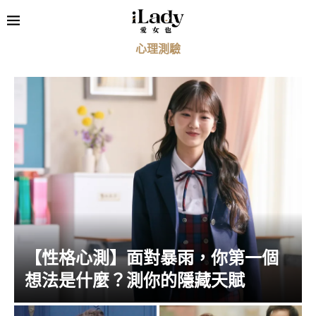
心理測驗
【性格心測】面對暴雨，你第一個
想法是什麼？測你的隱藏天賦