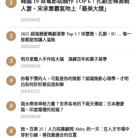
韓國 19 禁電影話題作 TOP 6！孔劉全裸激戰
人妻、宋承憲霸氣吻上「最美大嫂」
2025/04/02
2025 超強戀愛韓劇清單 Top 5！宋慧喬、孔劉、IU … 每一
部都甜到讓人淪陷
2025/03/07
明月堂職人手作桔大福 演繹百年和菓子美學
2026/03/18
你看不慣的人，可能是你的陰影？認識陰影心理學，才明
白如何好好跟自我和解
2024/12/17
雨水帶來神秘力量？世界各地的下雨天傳說：日本戀愛
雨、印度婚禮的祝福？
2025/04/29
她。百業 25｜人力招募顧問 Abby 的一天：在人才市場中
穿針引線，尋找最適合的位置