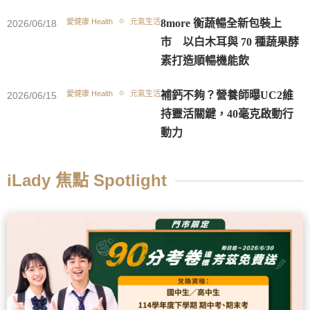
愛健康 Health
元氣生活
8more 衡蔬暢全新包裝上
2026/06/18
市 以白木耳與 70 種蔬果酵
素打造順暢機能飲
愛健康 Health
元氣生活
補鈣不夠？營養師曝UC2維
2026/06/15
持靈活關鍵，40毫克啟動行
動力
iLady 焦點 Spotlight