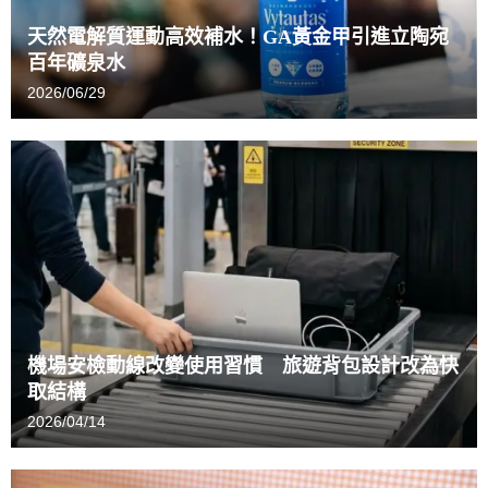
天然電解質運動高效補水！GA黃金甲引進立陶宛
百年礦泉水
2026/06/29
機場安檢動線改變使用習慣 旅遊背包設計改為快
取結構
2026/04/14