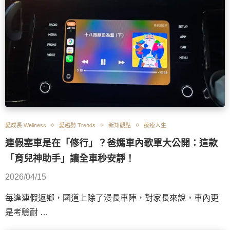
愛成長 Wellness
愛趨勢 Trends
新知觀點
療癒人生
連假塞車是在「修行」？爸媽車內歌單大公開：這款
「育兒神助手」讓全車秒安靜！
2026/04/15
每逢連假返鄉，國道上除了漫長車陣，對家長來說，車內更
是考驗耐 …