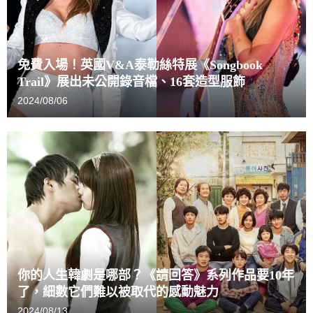
免費入場！英國V&A泰勒絲特展《Songbook
Trail》展出未公開錄音檔、16套造型服飾
2024/08/06
你的人生韓劇是哪部？《請回答》系列作品要10年
了，細數它們難以被取代的感動魅力
2024/08/13