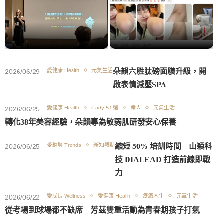
會用AI的人越來越多，公司差距卻沒
縮小？Summer黃郁茜以SCALER框
「臉到下班還在發光」！實測酸類洗
架助決策者建立AI系統
面乳意外去黑手肘
愛健康 Health
元氣生活
朵韻六胜肽磅面膜升級，開
2026/06/29
啟表情減壓SPA
愛健康 Health
iLady 50 選
職人
元氣生活
2026/06/25
轉化38年美容經驗，朵韻專為敏弱肌研發安心保養
愛趨勢 Trends
新知觀點
縮短 50% 培訓時間 山穎科
2026/06/25
技 DIALEAD 打造前線即戰
力
愛成長 Wellness
愛健康 Health
療癒人生
元氣生活
2026/06/22
從考場到球場都不缺席 芳茲雙重活動為青春期孩子打氣