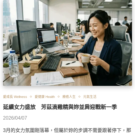
愛成長 Wellness
愛健康 Health
療癒人生
元氣生活
延續女力盛放 芳茲滴雞精與妳並肩迎戰新一季
2026/04/07
3月的女力氛圍剛落幕，但屬於妳的步調不需要跟著停下，那