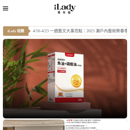
鈣鎂錠什麼時候吃最好？營養師談放鬆與夜間補給
iLady 話題
專訪｜沒有衛生棉的年代，阿嬤月經來了怎麼辦？林
不是不愛，而是沒慾望？破解性慾低下用「1 方法」
磷蝦油比魚油好嗎？營養師揭磷脂質結構，吸收更
卓越