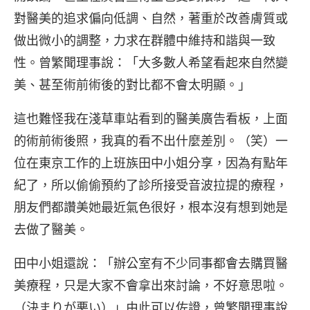
對醫美的追求偏向低調、自然，著重於改善膚質或
做出微小的調整，力求在群體中維持和諧與一致
性。曾繁聞理事說：「大多數人希望看起來自然變
美、甚至術前術後的對比都不會太明顯。」
這也難怪我在淺草車站看到的醫美廣告看板，上面
的術前術後照，我真的看不出什麼差別。（笑）一
位在東京工作的上班族田中小姐分享，因為有點年
紀了，所以偷偷預約了診所接受音波拉提的療程，
朋友們都讚美她最近氣色很好，根本沒有想到她是
去做了醫美。
田中小姐還說：「辦公室有不少同事都會去購買醫
美療程，只是大家不會拿出來討論，不好意思啦。
（決まりが悪い）」由此可以佐證，曾繁聞理事說