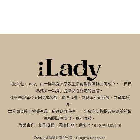
「愛女也 iLady」由一群熱愛文字及生活的編輯團隊共同成立，「日日
為妳添一點愛」是新女性媒體的宣言。
任何未經本公司同意或授權，擅自抄襲、剽竊本公司報導、文章或照
片，
本公司為遏止抄襲歪風，維護創作秩序，一定會向法院提起民刑訴訟追
究相關法律責任，絕不寬貸。
異業合作、創作投稿、廣編刊登，請來信
hello@ilady.life
©2026 好優數位有限公司 All Rights Reserved.