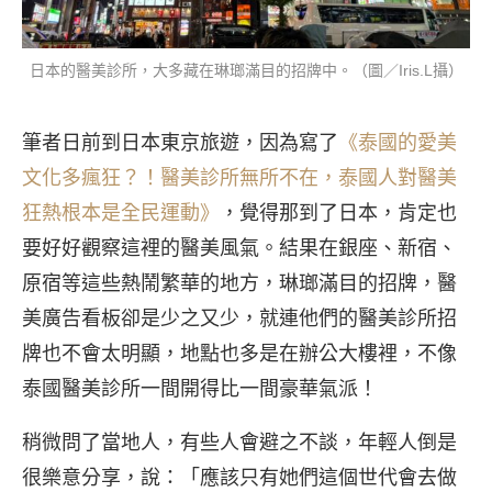
日本的醫美診所，大多藏在琳瑯滿目的招牌中。（圖／Iris.L攝）
筆者日前到日本東京旅遊，因為寫了
《泰國的愛美
文化多瘋狂？！醫美診所無所不在，泰國人對醫美
狂熱根本是全民運動》
，覺得那到了日本，肯定也
要好好觀察這裡的醫美風氣。結果在銀座、新宿、
原宿等這些熱鬧繁華的地方，琳瑯滿目的招牌，醫
美廣告看板卻是少之又少，就連他們的醫美診所招
牌也不會太明顯，地點也多是在辦公大樓裡，不像
泰國醫美診所一間開得比一間豪華氣派！
稍微問了當地人，有些人會避之不談，年輕人倒是
很樂意分享，說：「應該只有她們這個世代會去做