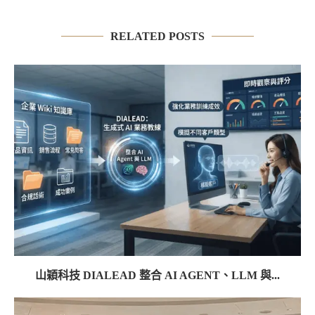
RELATED POSTS
山穎科技 DIALEAD 整合 AI AGENT、LLM 與...