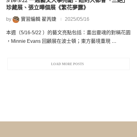
5/16-5/22 一週藝文大事亮點：紐約大都會「三絕」
珍藏展、張立曄個展《繁花夢露》
by
實習編輯 翟芮婕
2025/05/16
本週（5/16-5/22 ）的藝文亮點包括：畫出靈魂的對稱花園
，Minnie Evans 回顧展在波士頓；東方藝境重現 …
LOAD MORE POSTS