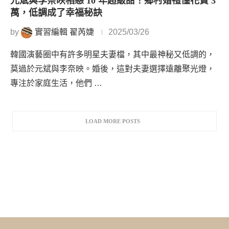
元斌與李奈映相戀 10 年超級甜！鄉村婚禮僅花費 3
萬，低調成了幸福秘訣
by
實習編輯 翟芮婕
2025/03/26
韓國演藝圈中有許多明星夫妻檔，其中最神秘又低調的，
莫過於元斌與李奈映。婚後，這對夫妻選擇遠離聚光燈，
專注於家庭生活，他們 …
LOAD MORE POSTS