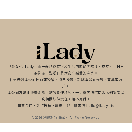
「愛女也 iLady」由一群熱愛文字及生活的編輯團隊共同成立，「日日
為妳添一點愛」是新女性媒體的宣言。
任何未經本公司同意或授權，擅自抄襲、剽竊本公司報導、文章或照
片，
本公司為遏止抄襲歪風，維護創作秩序，一定會向法院提起民刑訴訟追
究相關法律責任，絕不寬貸。
異業合作、創作投稿、廣編刊登，請來信
hello@ilady.life
©2026 好優數位有限公司 All Rights Reserved.