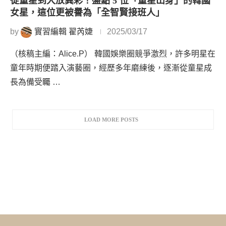
從童星到大放異彩！盤點 5 位「童星出身」的韓國
女星，這位更被譽為「全智賢接班人」
by
實習編輯 翟芮婕
2025/03/17
（核稿主編：Alice.P） 韓國娛樂圈競爭激烈，許多明星在
童年時期便踏入演藝圈，經歷多年磨練後，逐漸從童星成
長為備受矚 …
LOAD MORE POSTS