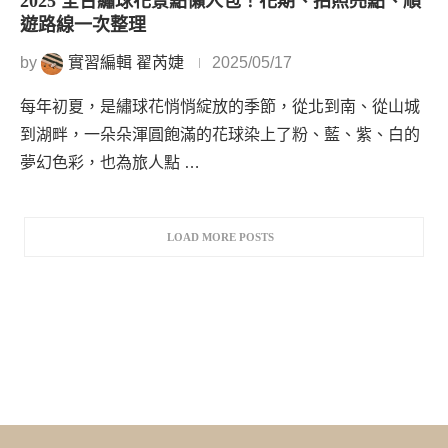
2025 全台繡球花景點懶人包！花期、拍照亮點、順
遊路線一次整理
by
實習編輯 翟芮婕
2025/05/17
每年初夏，是繡球花悄悄綻放的季節，從北到南、從山城
到湖畔，一朵朵渾圓飽滿的花球染上了粉、藍、紫、白的
夢幻色彩，也為旅人點 …
LOAD MORE POSTS