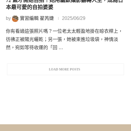
72 歲才開始自拍！她用幽默攝影翻轉人生，成為日
本最可愛的自拍婆婆
by
實習編輯 翟芮婕
2025/06/29
你有看過這張照片嗎？一位老太太輕盈地掛在晾衣桿上，
彷彿正被陽光曬乾；另一張，她被束進垃圾袋，神情淡
然，宛如等待收運的「回 …
LOAD MORE POSTS