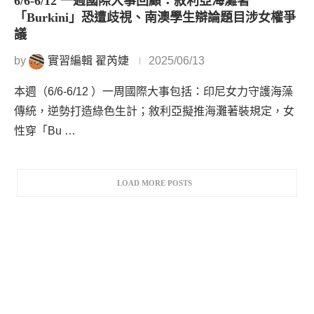
6/6-6/12 一週國際大事回顧：敘利亞海灘著
「Burkini」恐遭歧視、南澳學生辯論題目涉女權爭
議
by
實習編輯 翟芮婕
2025/06/13
本週（6/6-6/12 ）一周國際大事包括：印尼女力守護海藻
傳統，逆勢打造綠色生計；敘利亞擬推海灘著裝規定，女
性穿「Bu …
LOAD MORE POSTS