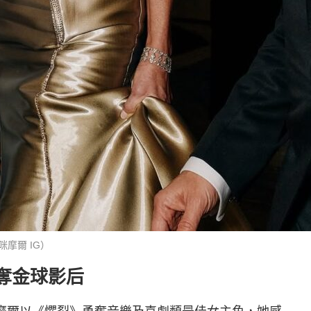
摩爾 IG）
首奪金球影后