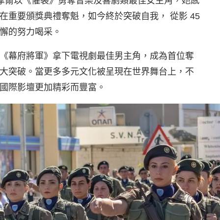
黛咪摩爾以《懼裂》勇奪音樂及喜劇類最佳女主角，她感
重要頒獎典禮奪魁，如今終於突破自我， 從影 45
懈的努力喝采。
《幕府將軍》拿下電視劇最佳男主角，成為首位奪
大突破。當更多多元文化被呈現在世界舞台上，不
國際影壇更加精彩而豐富。