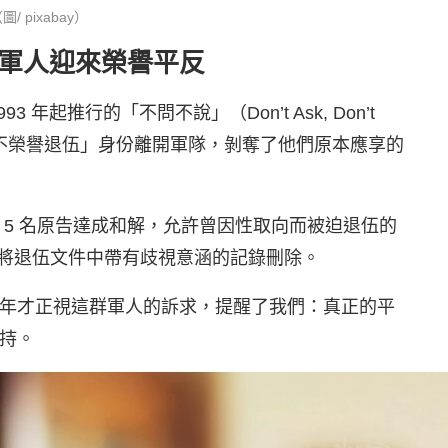
pixabay）
伍軍人迎來榮譽平反
年起推行的「不問不說」（Don’t Ask, Don’t
「不榮譽退伍」身份離開軍隊，剝奪了他們原本應享的
 5 名原告達成和解，允許曾因性取向而被迫退伍的
並將退伍文件中帶有歧視意涵的記錄刪除。
年才正視這群軍人的訴求，提醒了我們：真正的平
持。