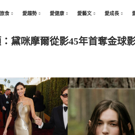
旅食
愛趨勢
愛健康
愛藝文
愛成長
事回顧：黛咪摩爾從影45年首奪金