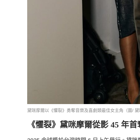
黛咪摩爾以《懼裂》勇奪音樂及喜劇類最佳女主角（圖/ 黛咪
《懼裂》黛咪摩爾從影 45 年