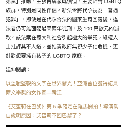
弟黨」推動，主張傳統家庭價值，主要針對 LGBTQ
族群，特別是同性伴侶。新法令將代孕視為「普遍
犯罪」，即便是在代孕合法的國家生育回義後，違
法者仍可能面臨最高兩年徒刑，及 100 萬歐元的罰
款。該法案在義大利社會引起極大的爭議，維權人
士批評其不人道，並指責政府無視少子化危機，更
針對想要擁有孩子的 LGBTQ 家庭。
延伸閱讀：
以溫暖堅毅的文字在世界發光！亞洲首位獲得諾貝
爾文學獎的女作家—韓江
《艾蜜莉在巴黎》第 5 季確定在羅馬開拍！導演親
自說明原因，艾蜜莉不回巴黎了？