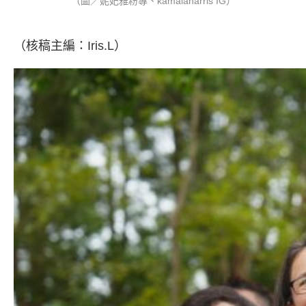
（圖／妮妃雅粉專、kamalaharris IG）
（核稿主編：Iris.L）