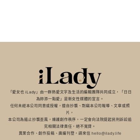
「愛女也 iLady」由一群熱愛文字及生活的編輯團隊共同成立，「日日
為妳添一點愛」是新女性媒體的宣言。
任何未經本公司同意或授權，擅自抄襲、剽竊本公司報導、文章或照
片，
本公司為遏止抄襲歪風，維護創作秩序，一定會向法院提起民刑訴訟追
究相關法律責任，絕不寬貸。
異業合作、創作投稿、廣編刊登，請來信
hello@ilady.life