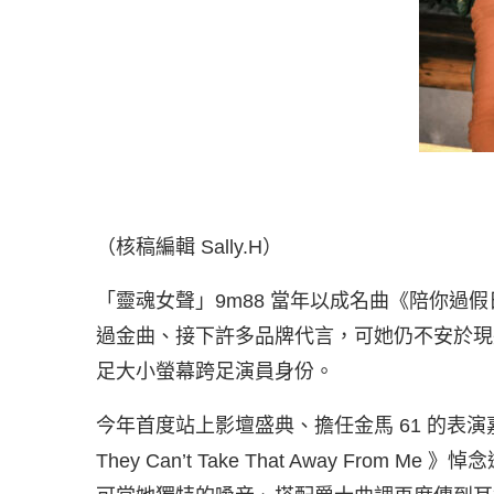
（核稿編輯 Sally.H）
「靈魂女聲」9m88 當年以成名曲《陪你過
過金曲、接下許多品牌代言，可她仍不安於現
足大小螢幕跨足演員身份。
今年首度站上影壇盛典、擔任金馬 61 的表
They Can’t Take That Away Fro