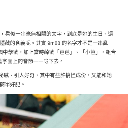
也是，看似一串毫無相關的文字，到底是她的生日、還
藏的含義呢。其實 9m88 的名字才不是一串亂
 則是國中學號，加上當時綽號「芭芭」、「小芭」，組合
按著字面上的音節一一唸下去。
神祕感、引人好奇，其中有些許搞怪成份，又能和她
簡單好記。