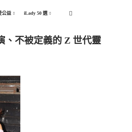
愛公益
iLady 50 選
演、不被定義的 Z 世代靈