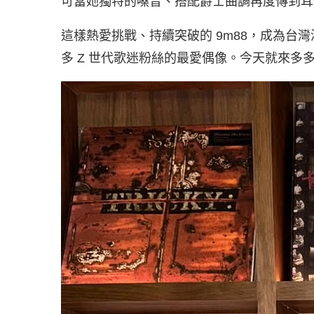
可當她獨特的嗓音、搭配爵士曲調再度傳到耳
這樣熱愛挑戰、持續突破的 9m88，成為台
多 Z 世代歌迷粉絲的最愛偶像。今天就來多