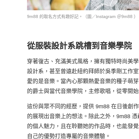
9m88 的取名方式有趣好記。（圖／Instagram ＠9m88 ）
從服裝設計系跳槽到音樂學院
穿著復古、充滿美式風格，擁有獨特時尚美學的
設計系，甚至曾遠赴紐約拜師於吳季剛工作室。
愛的是音樂。當內心那顆熱愛音樂的種子萌芽，
的爵士與當代音樂學院，主修歌唱，從零開始
這份與眾不同的經歷，提供 9m88 在日後
的展現出音樂上的想法。除此之外，9m88 
的個人魅力，且在聆聽她的作品時，也能發覺從
自己的優勢打造專屬的音樂體驗。