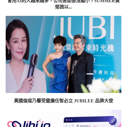
會用AI的人越來越多，公司差距卻沒縮小？SUMMER黃
郁茜以...
黃國倫寇乃馨受邀擔任智必立 JUBILEE 品牌大使