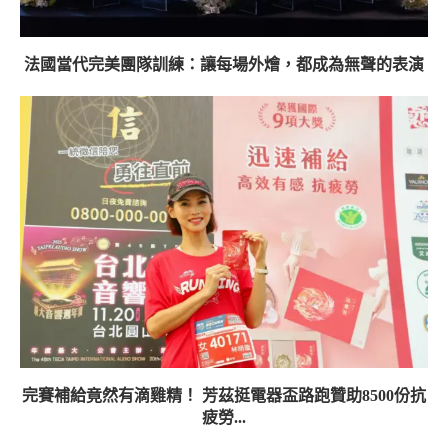
法國當代完美團隊訓練：讓每場外燴，都成為無聲的表演
完賽補給竟然有滴雞精！ 芳茲挺電器盃路跑贊助8500份抗
疲勞...