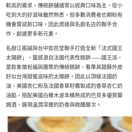
較高的需求。傳統餅舖通常以經典口味為主，從小
吃到大的好滋味雖然熟悉，但多數消費者也期盼有
機會嘗試新口味，因此透過與名廚名店的聯手合
作，創建更多新元素。
名廚江振誠與台中如邑堂聯手打造全新「法式國王
太陽餅」，靈感源自法國代表性糕餅——國王派，
是款象徵祝福與團聚的傳統糕餅，看準其甜酥外皮
好似台灣甜蜜滋味的太陽餅，因此以頂級法國奶
油、美國杏仁粉及法國香草籽醬製成的香草杏仁奶
油餡，搭配美國白橡木波本桶熟成的巴貝多優質蘭
姆酒，展現溫潤深邃的奶香與微醺層次。