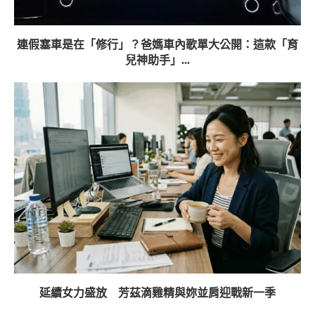
連假塞車是在「修行」？爸媽車內歌單大公開：這款「育
兒神助手」...
延續女力盛放 芳茲滴雞精與妳並肩迎戰新一季