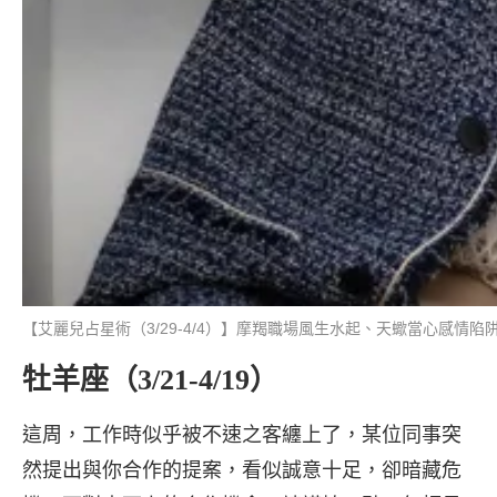
【艾麗兒占星術（3/29-4/4）】摩羯職場風生水起、天蠍當心感情
牡羊座（3/21-4/19）
這周，工作時似乎被不速之客纏上了，某位同事突
然提出與你合作的提案，看似誠意十足，卻暗藏危