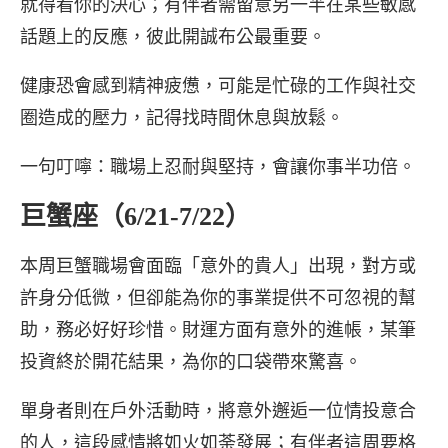
就得看你的決心；有伴者需留意另一半在某些敏感
話題上的反應，彼此開誠布公最重要。
健康恐會感到精神疲憊，可能是忙碌的工作與社交
圈造成的壓力，記得找時間休息與放鬆。
一句叮嚀：職場上忍耐與堅持，會讓你事半功倍。
巨蟹座（6/21-7/22）
本周巨蟹職場會面臨「意外的貴人」出現，對方或
許身分低微，但卻能為你的事業提供不可忽視的幫
助，務必好好珍惜。財運方面有意外的進帳，某筆
投資終於開花結果，為你的口袋帶來驚喜。
單身者則在戶外活動時，將意外邂逅一位情投意合
的人，這段感情將如火如荼發展；有伴者這周要格