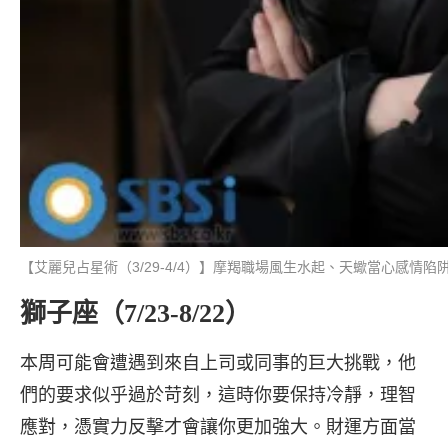
【艾麗兒占星術（3/29-4/4）】摩羯職場風生水起、天蠍當心感情
獅子座（7/23-8/22）
本周可能會遭遇到來自上司或同事的巨大挑戰，他
們的要求似乎過於苛刻，這時你要保持冷靜，理智
應對，憑實力反擊才會讓你更加強大。財運方面當