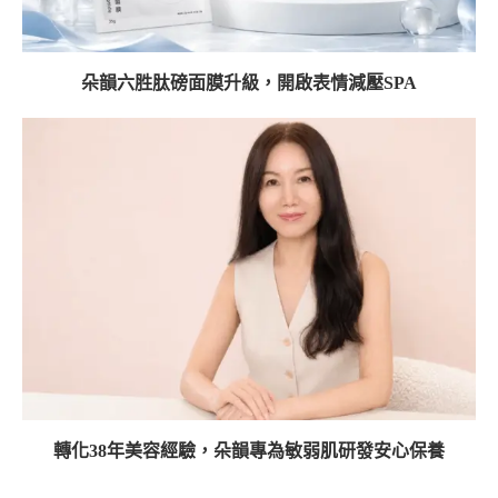
朵韻六胜肽磅面膜升級，開啟表情減壓SPA
轉化38年美容經驗，朵韻專為敏弱肌研發安心保養