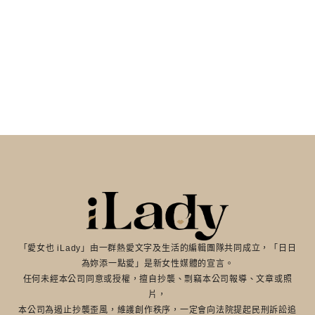
「愛女也 iLady」由一群熱愛文字及生活的編輯團隊共同成立，「日日
為妳添一點愛」是新女性媒體的宣言。
任何未經本公司同意或授權，擅自抄襲、剽竊本公司報導、文章或照
片，
本公司為遏止抄襲歪風，維護創作秩序，一定會向法院提起民刑訴訟追