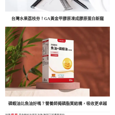
台灣水果荔枝夯！GA黃金甲膠原凍成膠原蛋白新寵
磷蝦油比魚油好嗎？營養師揭磷脂質結構，吸收更卓越