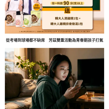
從考場到球場都不缺席 芳茲雙重活動為青春期孩子打氣