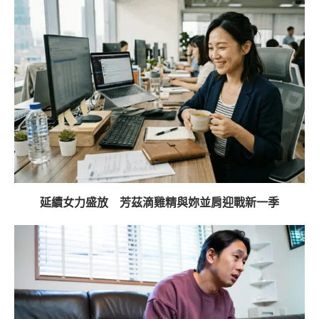
延續女力盛放 芳茲滴雞精與妳並肩迎戰新一季