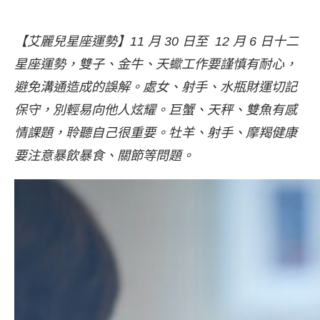
【艾麗兒星座運勢】11 月 30 日至 12 月 6 日十二
星座運勢，雙子、金牛、天蠍工作要謹慎有耐心，
避免溝通造成的誤解。處女、射手、水瓶財運切記
保守，別輕易向他人炫耀。巨蟹、天秤、雙魚有感
情課題，聆聽自己很重要。牡羊、射手、摩羯健康
要注意暴飲暴食、關節等問題。