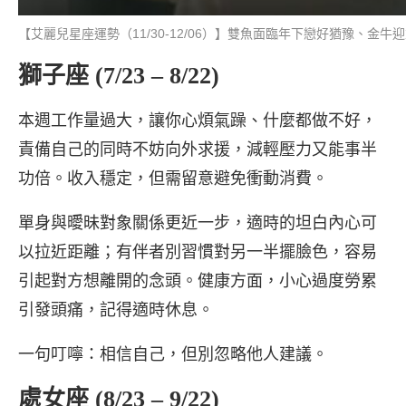
【艾麗兒星座運勢（11/30-12/06）】雙魚面臨年下戀好猶豫、金
獅子座 (7/23 – 8/22)
本週工作量過大，讓你心煩氣躁、什麼都做不好，
責備自己的同時不妨向外求援，減輕壓力又能事半
功倍。收入穩定，但需留意避免衝動消費。
單身與曖昧對象關係更近一步，適時的坦白內心可
以拉近距離；有伴者別習慣對另一半擺臉色，容易
引起對方想離開的念頭。健康方面，小心過度勞累
引發頭痛，記得適時休息。
一句叮嚀：相信自己，但別忽略他人建議。
處女座 (8/23 – 9/22)