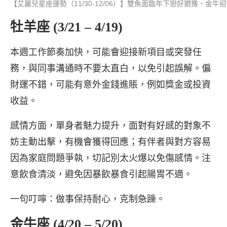
【艾麗兒星座運勢（11/30-12/06）】雙魚面臨年下戀好猶豫、金
牡羊座 (3/21 – 4/19)
本週工作節奏加快，可能會迎接新項目或突發任
務，與同事溝通時不要太直白，以免引起誤解。偏
財運不錯，可能有意外金錢進賬，例如獎金或投資
收益。
感情方面，單身者魅力提升，面對有好感的對象不
妨主動出擊，有機會獲得回應；有伴者與對方容易
因為家庭問題爭執，切記別太火爆以免傷感情。注
意飲食清淡，避免因暴飲暴食引起腸胃不適。
一句叮嚀：做事保持耐心，克制急躁。
金牛座 (4/20 – 5/20)