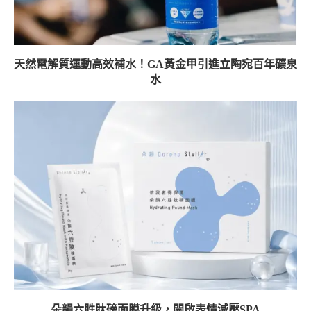
天然電解質運動高效補水！GA黃金甲引進立陶宛百年礦泉
水
朵韻六胜肽磅面膜升級，開啟表情減壓SPA