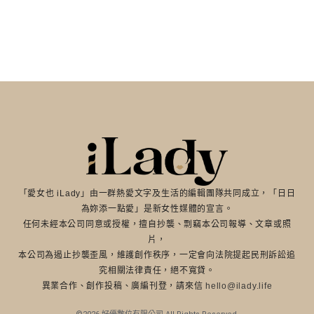
「愛女也 iLady」由一群熱愛文字及生活的編輯團隊共同成立，「日日
為妳添一點愛」是新女性媒體的宣言。
任何未經本公司同意或授權，擅自抄襲、剽竊本公司報導、文章或照
片，
本公司為遏止抄襲歪風，維護創作秩序，一定會向法院提起民刑訴訟追
究相關法律責任，絕不寬貸。
異業合作、創作投稿、廣編刊登，請來信
hello@ilady.life