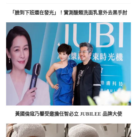
「臉到下班還在發光」！實測酸類洗面乳意外去黑手肘
黃國倫寇乃馨受邀擔任智必立 JUBILEE 品牌大使