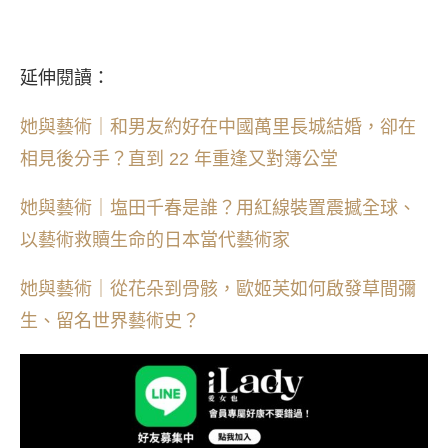
延伸閱讀：
她與藝術｜和男友約好在中國萬里長城結婚，卻在
相見後分手？直到 22 年重逢又對簿公堂
她與藝術｜塩田千春是誰？用紅線裝置震撼全球、
以藝術救贖生命的日本當代藝術家
她與藝術｜從花朵到骨骸，歐姬芙如何啟發草間彌
生、留名世界藝術史？