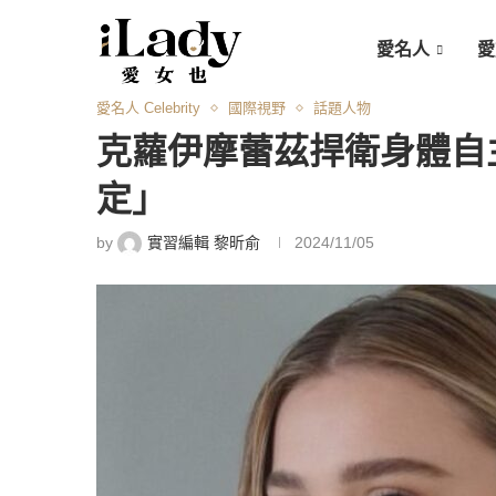
愛名人
愛
愛名人 Celebrity
國際視野
話題人物
克蘿伊摩蕾茲捍衛身體自
定」
by
實習編輯 黎昕俞
2024/11/05