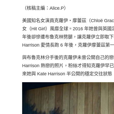
（核稿主編：Alice.P）
美國知名女演員克蘿伊・摩蕾茲（Chloë Gra
女（Hit Girl）風靡全球。2016 年她
年後卻慘遭布魯克林劈腿，讓克蘿伊立即取下情
Harrison 愛情長跑 6 年後，克蘿伊摩蕾茲第
與布魯克林分手後的克蘿伊未曾公開自己的戀情，不
Harrison 熱戀的照片，粉絲才得知克蘿伊
來她與 Kate Harrison 半公開的穩定