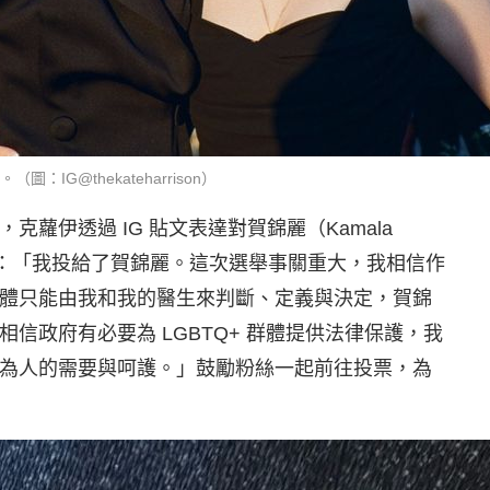
圖：IG@thekateharrison）
蘿伊透過 IG 貼文表達對賀錦麗（Kamala
寫下：「我投給了賀錦麗。這次選舉事關重大，我相信作
體只能由我和我的醫生來判斷、定義與決定，賀錦
信政府有必要為 LGBTQ+ 群體提供法律保護，我
為人的需要與呵護。」鼓勵粉絲一起前往投票，為