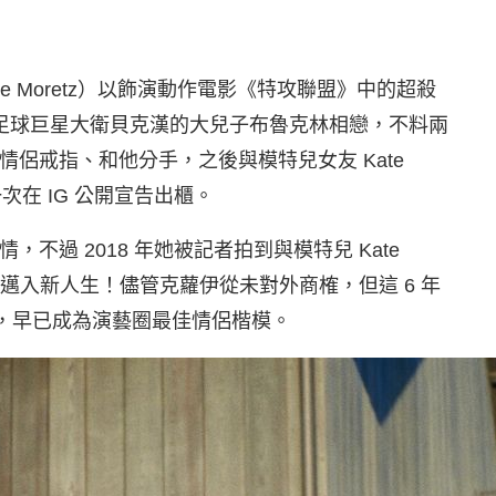
ce Moretz）以飾演動作電影《特攻聯盟》中的超殺
曾與英國足球巨星大衛貝克漢的大兒子布魯克林相戀，不料兩
侶戒指、和他分手，之後與模特兒女友 Kate
一次在 IG 公開宣告出櫃。
過 2018 年她被記者拍到與模特兒 Kate
早已邁入新人生！儘管克蘿伊從未對外商榷，但這 6 年
交往狀態，早已成為演藝圈最佳情侶楷模。