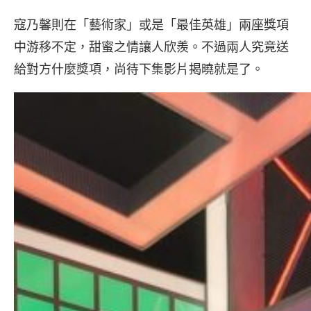
寇乃馨則在「藝術家」或是「最佳英雄」兩座獎項
中游移不定，甜蜜之情讓人欣羨。
不過兩人究竟送
給對方什麼獎項，尚待下集影片揭曉就是了。