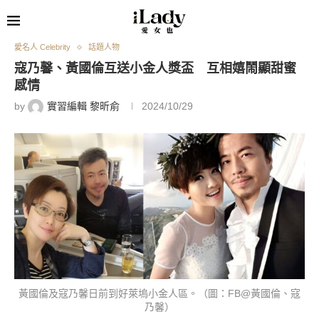
愛名人 Celebrity
話題人物
寇乃馨、黃國倫互送小金人獎盃 互相嬉鬧顯甜蜜
感情
by
實習編輯 黎昕俞
2024/10/29
黃國倫及寇乃馨日前到好萊塢小金人區。（圖：FB@黃國倫、寇
乃馨）