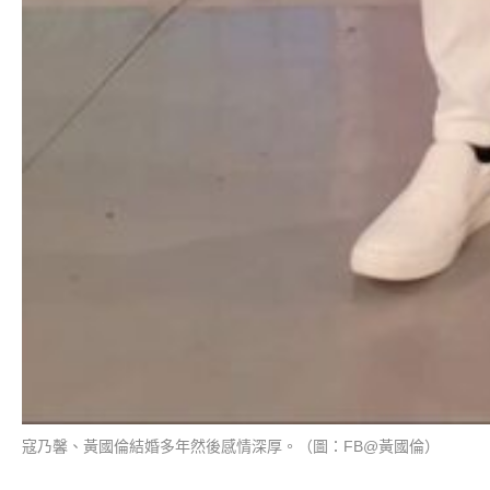
寇乃馨、黃國倫結婚多年然後感情深厚。（圖：FB@黃國倫）