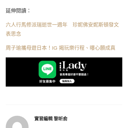
延伸閱讀：
六人行馬修派瑞逝世一週年 珍妮佛安妮斯頓發文
表思念
周子瑜攜母遊日本！IG 揭玩樂行程、曝心願成真
實習編輯 黎昕俞