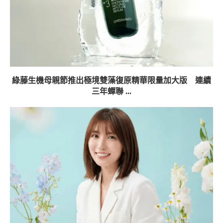
綠藤生機母親節推出極境雙藻復原精華限量加大版 連續
三年蟬聯 ...