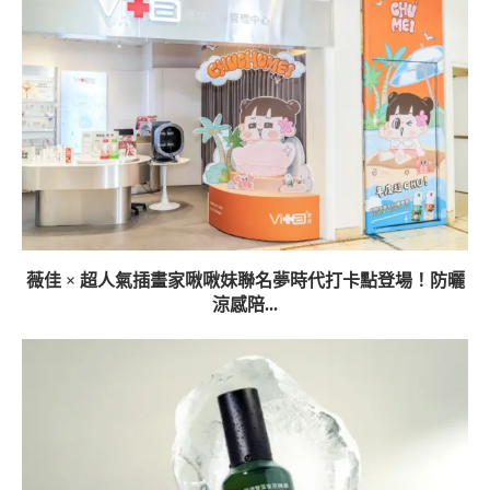
薇佳 × 超人氣插畫家啾啾妹聯名夢時代打卡點登場！防曬
涼感陪...