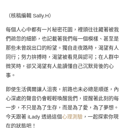
（核稿編輯 Sally.H）
每個人心中都有一片秘密花園，裡頭往往藏著被我
們疏忽的細節，也記載著我們每一個模樣、甚至是
那些未曾說出口的盼望。獨自走夜路時，渴望有人
同行；努力拚搏時，渴望被看見與認可；在人群中
微笑時，卻又渴望有人能讀懂自己沉默背後的心
事。
即使生活偶爾讓人沮喪，前路也未必總是順遂，內
心深處的聲音仍會輕輕喚醒我們，提醒著此刻的每
一步，不只是為了生存，而是為了愛，為了夢想。
今天跟著 iLady 透過這個
心理測驗
，一起探索你現
在的狀態吧！