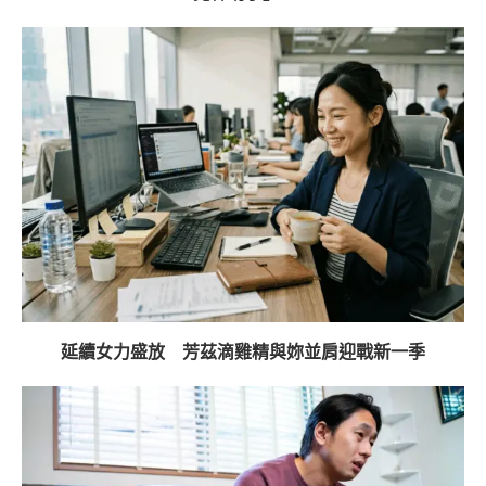
延續女力盛放 芳茲滴雞精與妳並肩迎戰新一季