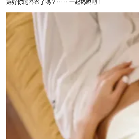
選好你的答案了嗎？⋯⋯ 一起揭曉吧！