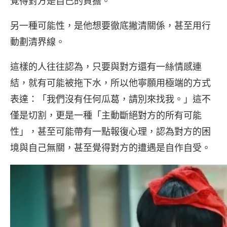
覺得對方是自己的負擔。
另一種可能性，是他想要徹底撇清關係，甚至用行
動劃清界線。
這樣的人往往認為，只要與對方還有一絲情感連
結，就有可能被拖下水，所以他寧願用極端的方式
表達：「我們沒有任何瓜葛，請別來找我。」這不
僅是切割，更是一種「主動斷絕對方的所有可能
性」，甚至可能帶有一點報復心理，認為對方的困
境與自己無關，甚至覺得對方的遭遇是自作自受。