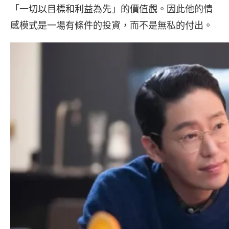
「一切以目標和利益為先」的價值觀。因此他的情
感模式是一場有條件的投資，而不是無私的付出。