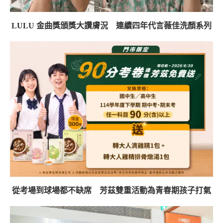
LULU 金曲獎頒獎大讚膚況 連續四年代言薇佳洗顏系列
從考場到球場都不缺席 芳茲雙重活動為青春期孩子打氣