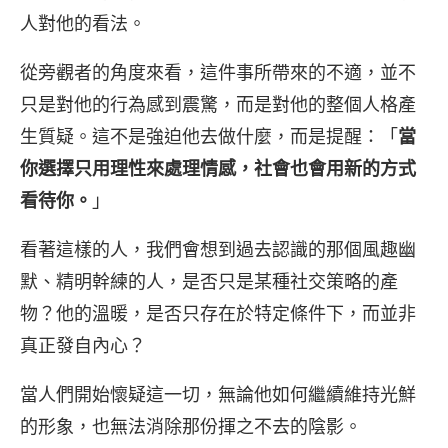
人對他的看法。
從旁觀者的角度來看，這件事所帶來的不適，並不
只是對他的行為感到震驚，而是對他的整個人格產
生質疑。這不是強迫他去做什麼，而是提醒：「
當
你選擇只用理性來處理情感，社會也會用新的方式
看待你。
」
看著這樣的人，我們會想到過去認識的那個風趣幽
默、精明幹練的人，是否只是某種社交策略的產
物？他的溫暖，是否只存在於特定條件下，而並非
真正發自內心？
當人們開始懷疑這一切，無論他如何繼續維持光鮮
的形象，也無法消除那份揮之不去的陰影。