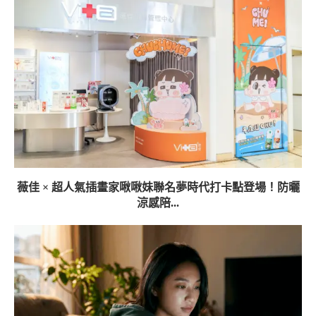
薇佳 × 超人氣插畫家啾啾妹聯名夢時代打卡點登場！防曬
涼感陪...