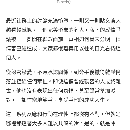
Pexels）
最近社群上的討論充滿憤怒，一則又一則貼文讓人
越看越感慨。一個完美形象的名人，私下的感情爭
議被一一攤開在群眾面前，真相如何尚未分明，但
傷害已經造成，大家都很難再用以往的目光看待這
個人。
從秘密戀愛、不願承認關係，到分手後撇得乾淨俐
落並拒絕任何牽扯。即便這個曾經親密的人最終離
世，他也沒有表現出任何哀悼，甚至照常參加派
對，一如往常地笑著、享受著他的成功人生。
這一系列反應和行動在理性上都沒有不對，但就是
哪裡都透著大多人難以共鳴的冷。是的，就是冷