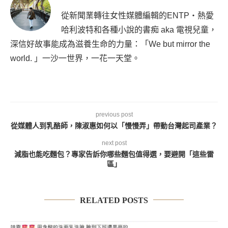
從新聞業轉往女性媒體編輯的ENTP・熱愛
哈利波特和各種小說的書痴 aka 電視兒童，
深信好故事能成為滋養生命的力量：「We but mirror the
world. 」一沙一世界，一花一天堂。
previous post
從媒體人到乳酪師，陳淑惠如何以「慢慢弄」帶動台灣起司產業？
next post
減脂也能吃麵包？專家告訴你哪些麵包值得選，要避開「這些雷
區」
RELATED POSTS