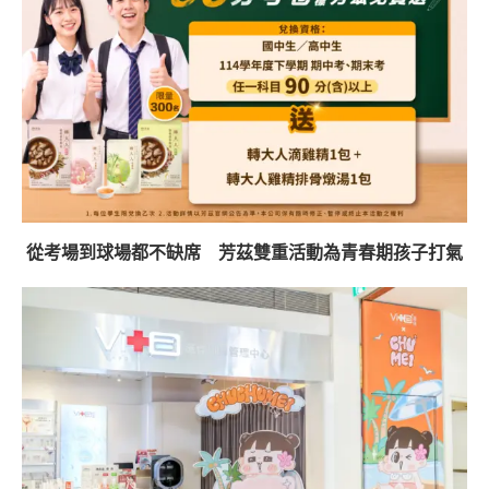
從考場到球場都不缺席 芳茲雙重活動為青春期孩子打氣