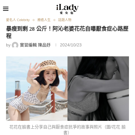
愛名人 Celebrity
療癒人生
話題人物
暴瘦到剩 28 公斤！阿沁老婆花花自曝厭食症心路歷
程
by
實習編輯 陳品妤
2024/10/23
花花在臉書上分享自己與厭食症抗爭的故事與照片（圖/花花 臉
書）