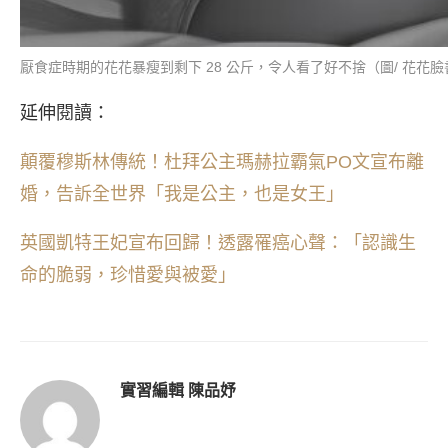
厭食症時期的花花暴瘦到剩下 28 公斤，令人看了好不捨（圖/ 花花臉
延伸閱讀：
顛覆穆斯林傳統！杜拜公主瑪赫拉霸氣PO文宣布離
婚，告訴全世界「我是公主，也是女王」
英國凱特王妃宣布回歸！透露罹癌心聲：「認識生
命的脆弱，珍惜愛與被愛」
實習編輯 陳品妤