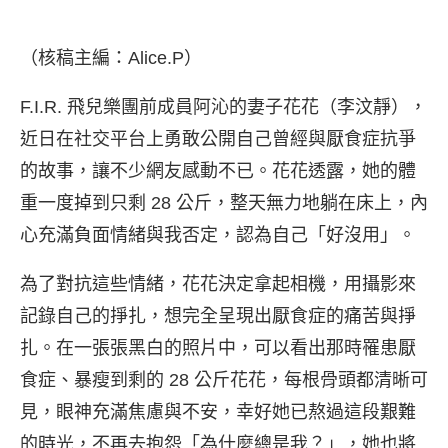
（核稿主編：Alice.P）
F.I.R. 飛兒樂團前成員阿沁的妻子花花（李汶靜），
近日在社交平台上勇敢公開自己曾經與厭食症抗爭
的故事，讓不少網友感動不已。花花透露，她的體
重一度掉到只剩 28 公斤，整天無力地躺在床上，內
心充滿負面情緒與我否定，認為自己「好沒用」。
為了對抗這些情緒，花花決定拿起相機，用攝影來
記錄自己的掙扎，想完全呈現出厭食症的痛苦與掙
扎。在一張張黑白的照片中，可以看出那時罹患厭
食症、暴瘦到剩的 28 公斤花花，每根骨頭都清晰可
見，眼神充滿焦慮與不安，幸好她已熬過這段艱難
的時光，不再去抱怨「為什麼總是我？」，她也將