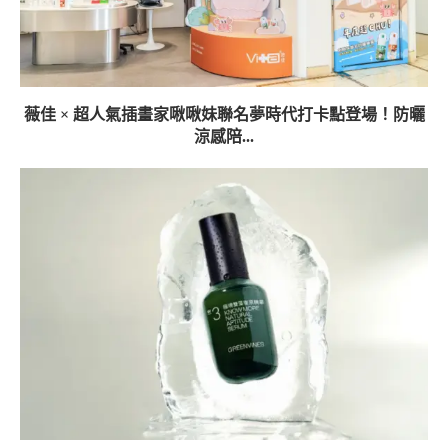
薇佳 × 超人氣插畫家啾啾妹聯名夢時代打卡點登場！防曬
涼感陪...