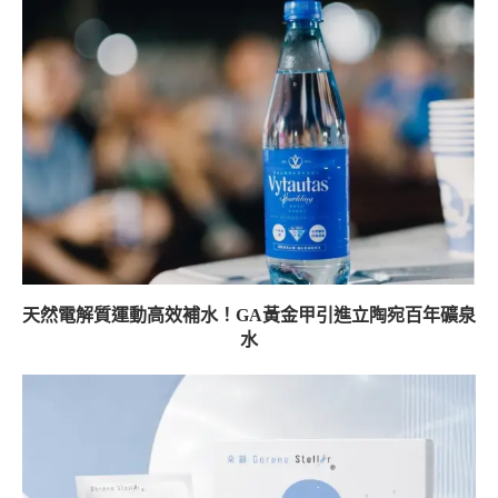
天然電解質運動高效補水！GA黃金甲引進立陶宛百年礦泉
水