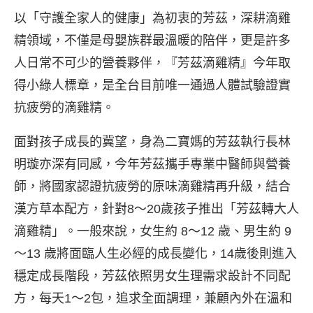
以「守護全家人的健康」為初衷的芳茲，深耕滴雞
精領域，不僅是母嬰族群最溫暖的陪伴，更是許多
人日常不可少的營養夥伴，『芳茲滴雞精』今年取
得小綠人標章，是全台目前唯一通過人體試驗證實
抗疲勞的滴雞精。
面對孩子成長的冀望，身為二寶媽的芳茲執行長林
明璇亦深有同感，今年芳茲攜手專業中醫師與營養
師，將國家認證抗疲勞的原味滴雞精再升級，結合
漢方草本配方，針對8～20歲孩子推出「芳茲轉大人
滴雞精」。一般來說，女生約 8～12 歲、男生約 9
～13 歲將面臨人生必經的成長變化，14歲後則進入
穩定成長階段，芳茲依照男女生理需求設計不同配
方，每天1～2包，追求全面調理，兼顧內外在溫和