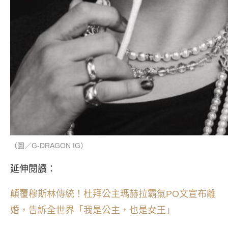
（圖／G-DRAGON IG）
延伸閱讀：
顛覆穆斯林傳統！杜拜公主瑪赫拉霸氣PO文宣布離
婚，告訴全世界「我是公主，也是女王」