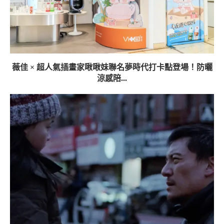
薇佳 × 超人氣插畫家啾啾妹聯名夢時代打卡點登場！防曬
涼感陪...