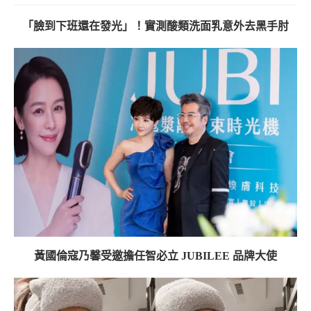
「臉到下班還在發光」！實測酸類洗面乳意外去黑手肘
黃國倫寇乃馨受邀擔任智必立 JUBILEE 品牌大使