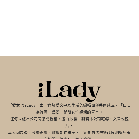
「愛女也 iLady」由一群熱愛文字及生活的編輯團隊共同成立，「日日
為妳添一點愛」是新女性媒體的宣言。
任何未經本公司同意或授權，擅自抄襲、剽竊本公司報導、文章或照
片，
本公司為遏止抄襲歪風，維護創作秩序，一定會向法院提起民刑訴訟追