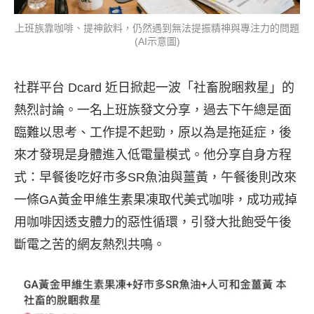
上班族靠咖啡、提神飲料，仍然遇到無法提振精神與專注力的問題
(AI示意圖)
社群平台 Dcard 近日掀起一波「社畜脫睏救星」的
熱烈討論。一名上班族發文分享，過去下午總是面
臨難以思考、工作提不起勁，原以為是拖延症，後
來才發現是身體進入低電量模式。他分享自身方程
式：早餐後吃好市多SR魚油與薑黃，午餐後則改來
一條GA黃金甲維生素果凍取代美式咖啡，成功戒掉
用咖啡因透支體力的惡性循環，引發大批飽受午後
斷電之苦的網友熱烈共鳴。