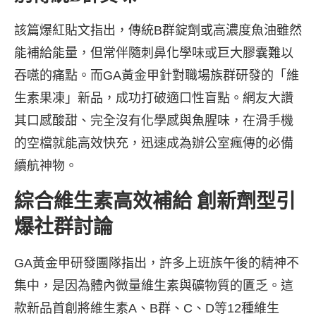
該篇爆紅貼文指出，傳統B群錠劑或高濃度魚油雖然
能補給能量，但常伴隨刺鼻化學味或巨大膠囊難以
吞嚥的痛點。而GA黃金甲針對職場族群研發的「維
生素果凍」新品，成功打破適口性盲點。網友大讚
其口感酸甜、完全沒有化學感與魚腥味，在滑手機
的空檔就能高效快充，迅速成為辦公室瘋傳的必備
續航神物。
綜合維生素高效補給 創新劑型引
爆社群討論
GA黃金甲研發團隊指出，許多上班族午後的精神不
集中，是因為體內微量維生素與礦物質的匱乏。這
款新品首創將維生素A、B群、C、D等12種維生