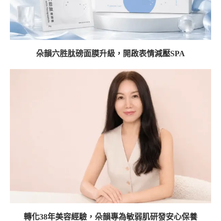
朵韻六胜肽磅面膜升級，開啟表情減壓SPA
轉化38年美容經驗，朵韻專為敏弱肌研發安心保養