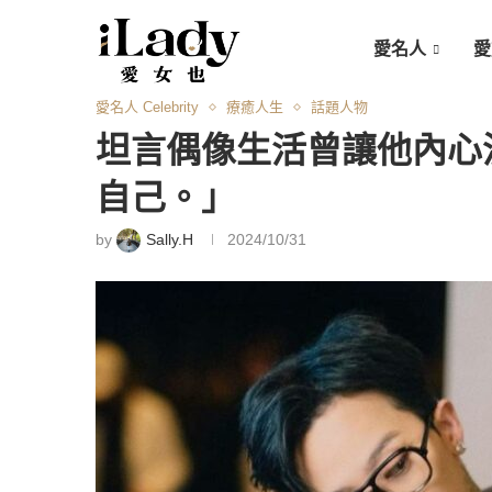
愛名人
愛
愛名人 Celebrity
療癒人生
話題人物
坦言偶像生活曾讓他內心潰
自己。」
by
Sally.H
2024/10/31