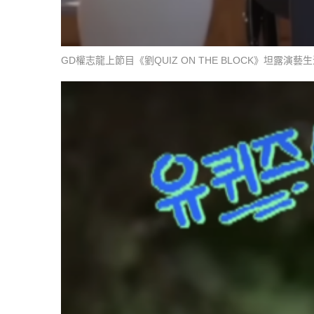
GD權志龍上節目《劉QUIZ ON THE BLOCK》坦露演藝生