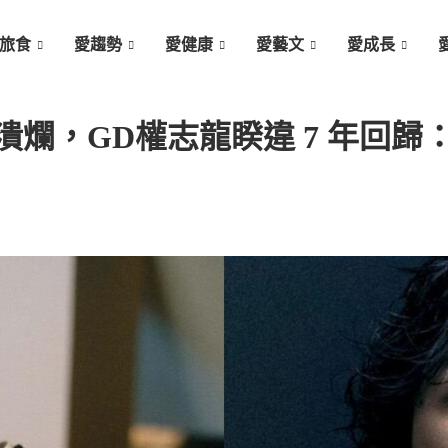
旅食
愛趨勢
愛健康
愛藝文
愛成長
爛，GD權志龍睽違 7 年回歸