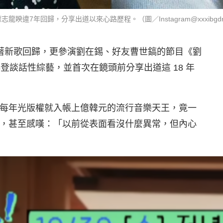
權志龍睽違7年回歸，分享出道以來心路歷程。（圖／Instagram@xxxibgdr
近期帶著新歌回歸，更參演劉在錫、好友曹世鎬的節目《劉
十年再登談話性綜藝，並首次在鏡頭前分享出道這 18 年
每年光版權就入帳上億韓元的流行音樂天王，竟一
，甚至感嘆：「以前從表面看沒什麼異常，但內心