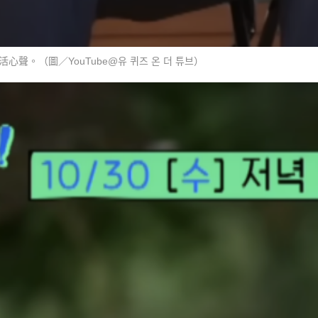
活心聲。（圖／YouTube@유 퀴즈 온 더 튜브）