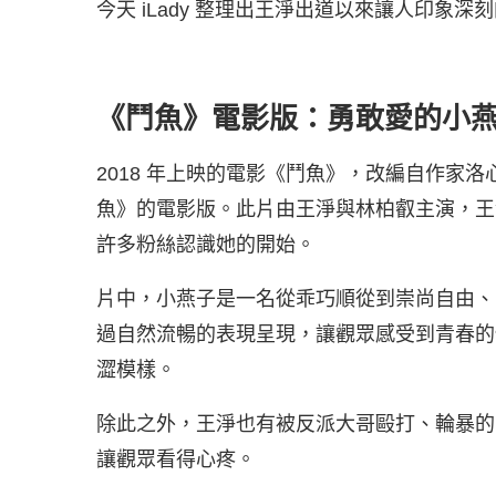
今天 iLady 整理出王淨出道以來讓人印象
《鬥魚》電影版：勇敢愛的小
2018 年上映的電影《鬥魚》，改編自作家
魚》的電影版。此片由王淨與林柏叡主演，王
許多粉絲認識她的開始。
片中，小燕子是一名從乖巧順從到崇尚自由、
過自然流暢的表現呈現，讓觀眾感受到青春的
澀模樣。
除此之外，王淨也有被反派大哥毆打、輪暴的
讓觀眾看得心疼。