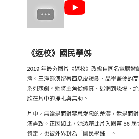
《返校》國民學姊
​2019 年最夯國片《返校》改編自同名電
灣。王淨飾演留著西瓜皮短髮、品學兼優的高
系列悲劇。她將主角從純真、迷惘到恐懼、絕
欣在片中的掙扎與無助。​
片中，無論是面對禁忌愛戀的羞澀，還是面對
漓盡致。​正因如此，她憑藉此片入圍第 56
肯定，也被外界封為「國民學姊」。