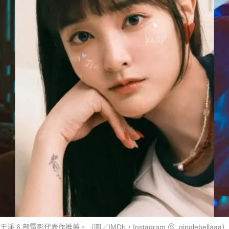
王淨 6 部電影代表作推薦。（圖／IMDb，Instagram ＠_ginglebellaaa）