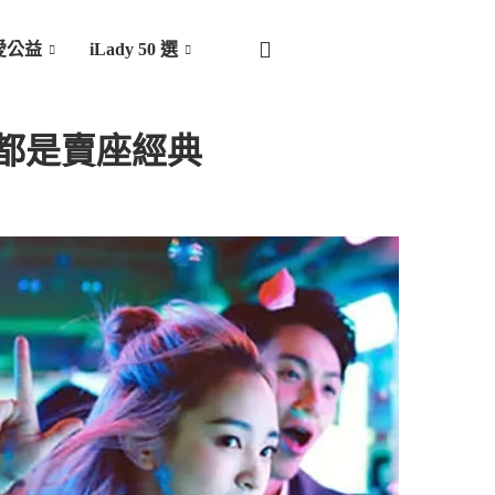
愛公益
iLady 50 選
部都是賣座經典