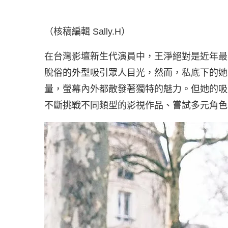
（核稿編輯 Sally.H）
在台灣影壇新生代演員中，王淨絕對是近年最
脫俗的外型吸引眾人目光，然而，私底下的她
量，螢幕內外都散發著獨特的魅力。但她的吸
不斷挑戰不同類型的影視作品、嘗試多元角色