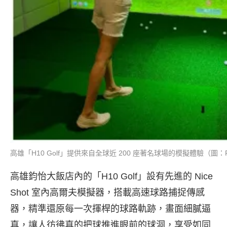
高雄「H10 Golf」提供來自全球近 200 座著名球場的模擬體驗（圖
高雄鈞怡大飯店內的「H10 Golf」設有先進的 Nice
Shot 室內高爾夫模擬器，搭載高速球路捕捉傳感
器，精準還原每一次揮桿的球路軌跡，畫面細膩逼
真，讓人彷彿真的把球推進眼前的球洞，享受如同