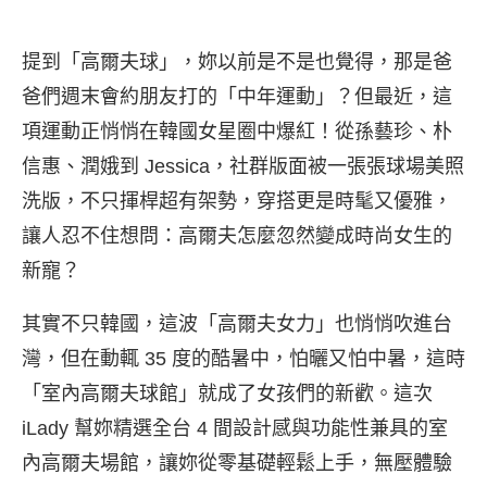
提到「高爾夫球」，妳以前是不是也覺得，那是爸
爸們週末會約朋友打的「中年運動」？但最近，這
項運動正悄悄在韓國女星圈中爆紅！從孫藝珍、朴
信惠、潤娥到 Jessica，社群版面被一張張球場美照
洗版，不只揮桿超有架勢，穿搭更是時髦又優雅，
讓人忍不住想問：高爾夫怎麼忽然變成時尚女生的
新寵？
其實不只韓國，這波「高爾夫女力」也悄悄吹進台
灣，但在動輒 35 度的酷暑中，怕曬又怕中暑，這時
「室內高爾夫球館」就成了女孩們的新歡。這次
iLady 幫妳精選全台 4 間設計感與功能性兼具的室
內高爾夫場館，讓妳從零基礎輕鬆上手，無壓體驗