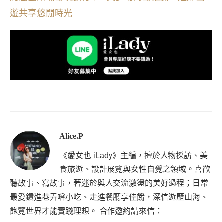
遊共享悠閒時光
Alice.P
《愛女也 iLady》主編，擅於人物採訪、美
食旅遊、設計展覽與女性自覺之領域。喜歡
聽故事、寫故事，著迷於與人交流激盪的美好過程；日常
最愛鑽進巷弄嚐小吃、走進餐廳享佳餚，深信遊歷山海、
飽覽世界才能實踐理想。 合作邀約請來信：