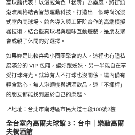
高球館代表！以漫威角色「猛毒」為靈感，將街頭
潮流風格結合智慧運動科技，打造出一個時尚沉浸
式室內高球場。館內導入與工研院合作的高端模擬
器技術，結合擬真球場與趣味互動遊戲，是朋友聚
會或親子休閒的好選擇。
如果妳是比較喜歡小圈圈聚會的人，這裡也有隱私
感滿分的 VIP 包廂，讓妳跟姊妹、另一半能自在享
受打球時光。就算有人不打球也沒關係，場內備有
輕食點心、無人泡麵機與調酒飲品，連「不揮桿」
的朋友都能找到屬於自己的樂趣。
📍地址：台北市南港區市民大道七段100號2樓
全台室內高爾夫球館 3：台中｜樂敲高爾
夫餐酒館