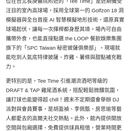
位在台北長庚醫院附近的「Tee Time」是近期備受
注目的室內高球場，採用全球第一的 Golfzon 18 洞
模擬器與全台首座 AI 智慧模擬地形技術，還原真實
球場起伏，讓每一次揮桿都身歷其境。場內可自由
攜帶外食，也能直接點選 the LOOP 餐飲娛樂集團
旗下的「SPC Taiwan 秘密披薩俱樂部」，現場就
能吃到人氣底特律披薩、炸雞、薯條與甜點補充戰
力。
更特別的是，Tee Time 引進潮流酒吧等級的
DRAFT & TAP 雞尾酒系統，搭配輕鬆微醺氛圍，
讓打球也能變得超 chill！週末不定期還會舉辦 DJ
派對與會員賽事，是胡盈禎、李佩甄、房思瑜等藝
人都愛去的高爾夫社交熱點。此外，館內提供開放
空間與包廂選擇、免費提供球具租借，營業時間更