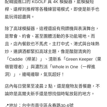
配韓國進口的 KGOLF 真 4K 模擬器，能模擬短
桿、遠桿到推桿等各種練習場模式，即使是新手也
能玩得超盡興。
除了高球模擬器，這裡還設有飛鏢機與表演舞台，
是聚會、約會、甚至團體活動的多功能場地。而
且，店內餐飲也不馬虎，主打中式、港式與台味熱
炒，連調酒都緊扣高球主題，像是酸甜清爽的
「Caddie（桿弟）」、清新系「Green Keeper（果
嶺管理者）」與濃烈派「Whole in One（一桿進
洞）」，邊喝邊聊，氣氛超好！
店內每日營業至凌晨 2 點，還是寵物友善餐廳，不
論妳是高爾夫新手還是想找個時髦放鬆的地方。
📍地址：台中市南屯區永春路30-6號