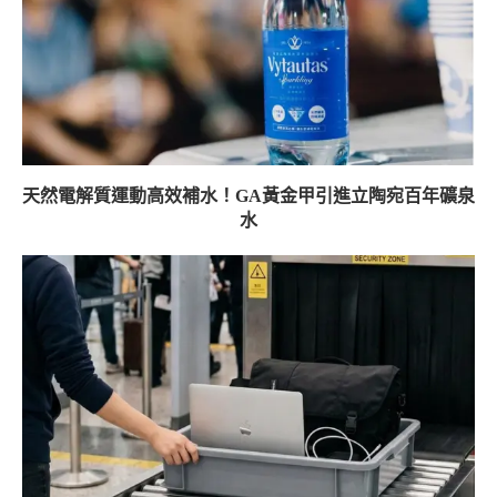
天然電解質運動高效補水！GA黃金甲引進立陶宛百年礦泉
水