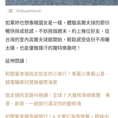
（圖：IG@yejinhand）
如果妳也想像韓國女星一樣，體驗高爾夫球的那份
暢快與成就感，不妨挑個週末，約上幾位好友，從
台灣的室內高爾夫球館開始，輕鬆感受這份不用曬
太陽，也能優雅揮汗的獨特樂趣吧！
延伸閱讀：
和閨蜜來場說走就走的小旅行！乘著火車看山景、
騎電輔車欣賞無邊際海景
姐走過的足跡叫格調！全球 7 大藝術島嶼推薦 美
景、創意，一趟旅行滿足你的藝術魂
約閨蜜來場島嶼旅行！6 大夢幻海島推薦，姐妹出