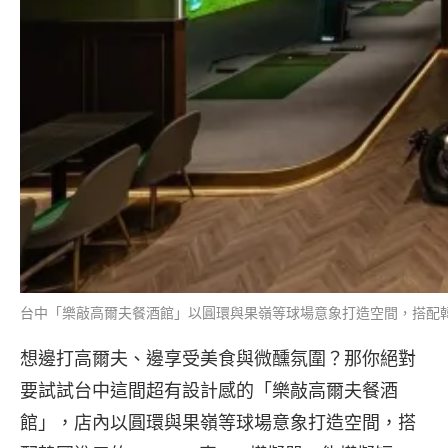
台中「樂敲高爾夫餐酒館」以圓環與果嶺等球場意象打造空間，搭配韓國進口的 
想邊打高爾夫、邊享受美食與微醺氛圍？那你絕對
要試試台中這間超有設計感的「樂敲高爾夫餐酒
館」，店內以圓環與果嶺等球場意象打造空間，搭