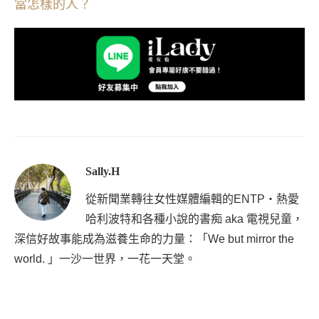
當怎樣的人？
Sally.H
從新聞業轉往女性媒體編輯的ENTP・熱愛
哈利波特和各種小說的書痴 aka 電視兒童，
深信好故事能成為滋養生命的力量：「We but mirror the
world. 」一沙一世界，一花一天堂。