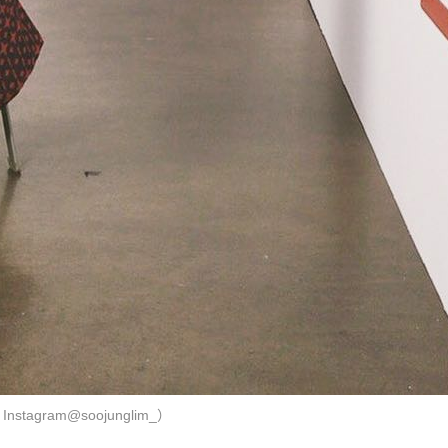
ram@soojunglim_）