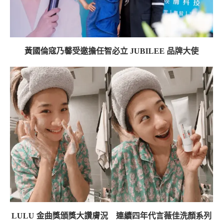
黃國倫寇乃馨受邀擔任智必立 JUBILEE 品牌大使
LULU 金曲獎頒獎大讚膚況 連續四年代言薇佳洗顏系列