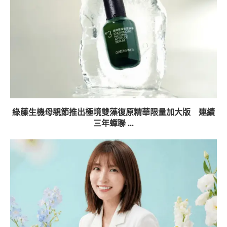
綠藤生機母親節推出極境雙藻復原精華限量加大版 連續
三年蟬聯 ...