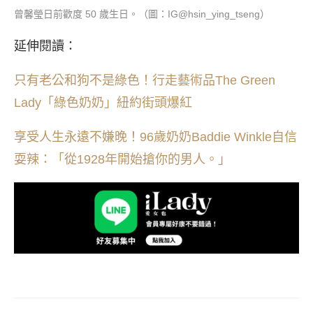
曾馨瑩日前歡度 50 歲生日。（圖：IG@hsin_ying_tseng）
延伸閱讀：
只有老公和狗不是綠色！行走藝術品The Green
Lady「綠色奶奶」紐約街頭爆紅
享受人生永遠不嫌晚！96歲奶奶Baddie Winkle自信
耍辣：「從1928年開始搶你的男人。」