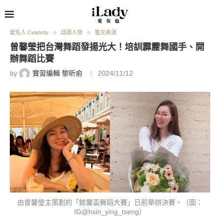
愛名人 Celebrity
話題人物
藝文表演
曾馨瑩把台灣舞蹈發揚光大！培訓霹靂舞國手、開
辦舞蹈比賽
by
實習編輯 黎昕俞
2024/11/12
由曾馨瑩主策劃的「銘馨盃舞蹈大賽」日前舉辦決賽。（圖：
IG@hsin_ying_tseng）