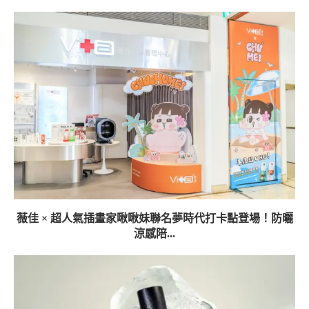
薇佳 × 超人氣插畫家啾啾妹聯名夢時代打卡點登場！防曬
涼感陪...