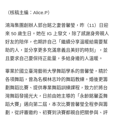
（核稿主編：Alice.P）
鴻海集團創辦人郭台銘之妻曾馨瑩，昨（11）日迎
來 50 歲生日。她在 IG 上發文，除了感謝身旁親人
好友的陪伴，也期許自己「繼續分享溫暖給需要幫
助的人，並分享更多充滿意義且美好的時刻」，並
且要求自己要保持正能量，多給身邊的人溫暖。
畢業於國立臺灣藝術大學舞蹈學系的曾馨瑩，精於
各項舞蹈，曾為名模林志玲的舞蹈教練。婚後更籌
劃舞蹈比賽、提供專業舞蹈訓練課程，致力於將台
灣舞蹈發揚光大，日前由她主導的「永齡銘馨盃舞
蹈大賽」邁向第二屆，本次比賽曾馨瑩全程參與籌
劃，從評審邀約、初賽到決賽都親自把關參與、評