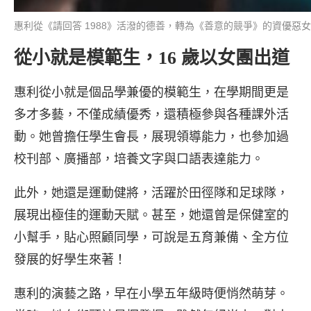
惠利從《請回答 1988》活潑的德善，轉為《善意的競爭》的資優惡女劉在伊（
從小就是模範生，16 歲以女團出道
惠利從小就是個品學兼優的模範生，在學期間更是
多才多藝，不僅成績優秀，還積極參與各種課外活
動。她曾擔任學生會長，展現領導能力，也參加過
校刊部、廣播部，培養文字與口語表達能力。
此外，她還是運動健將，活躍於田徑隊和足球隊，
展現出極佳的運動天賦。甚至，她還曾是保健室的
小幫手，貼心照顧同學，可說是五育兼備、全方位
發展的好學生來著！
惠利的演藝之路，早在小學五年級時便悄然萌芽。