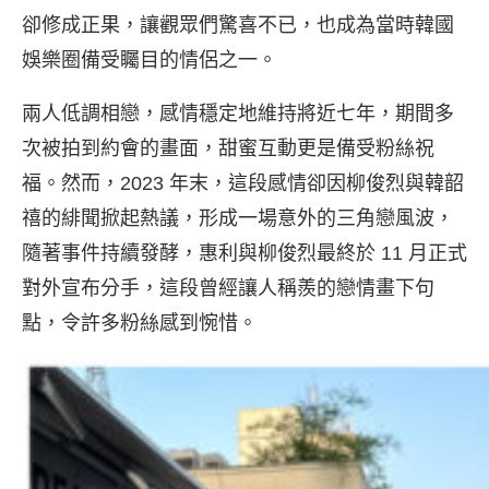
卻修成正果，讓觀眾們驚喜不已，也成為當時韓國
娛樂圈備受矚目的情侶之一。
兩人低調相戀，感情穩定地維持將近七年，期間多
次被拍到約會的畫面，甜蜜互動更是備受粉絲祝
福。然而，2023 年末，這段感情卻因柳俊烈與韓韶
禧的緋聞掀起熱議，形成一場意外的三角戀風波，
隨著事件持續發酵，惠利與柳俊烈最終於 11 月正式
對外宣布分手，這段曾經讓人稱羨的戀情畫下句
點，令許多粉絲感到惋惜。