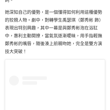
詞。
她深知自己的優勢，是一個懂得如何利用這種優勢
的狡猾人物。劇中，對轉學生禹瑟琪（鄭秀彬 飾）
表現出特別興趣，其中一幕是與鄭秀彬泡在浴缸
中，惠利主動開撩，當氣氛逐漸曖昧，用手指輕撫
鄭秀彬的嘴唇，隨後湊上前親吻她，完全是雙方演
技大突破！