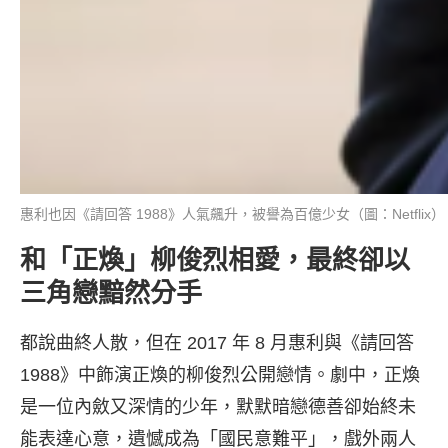
惠利也因《請回答 1988》人氣飆升，被譽為百億少女（圖：Netflix）
和「正煥」柳俊烈相愛，最終卻以
三角戀黯然分手
都說曲終人散，但在 2017 年 8 月惠利與《請回答
1988》中飾演正煥的柳俊烈公開戀情。劇中，正煥
是一位內斂又深情的少年，默默暗戀德善卻始終未
能表達心意，遺憾成為「國民意難平」，戲外兩人