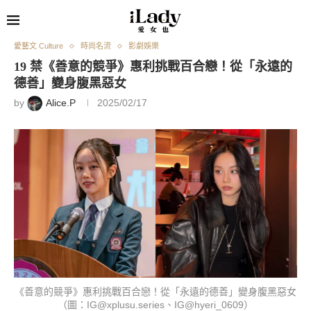
愛藝文 Culture
時尚名流
影劇娛樂
19 禁《善意的競爭》惠利挑戰百合戀！從「永遠的
德善」變身腹黑惡女
by
Alice.P
2025/02/17
《善意的競爭》惠利挑戰百合戀！從「永遠的德善」變身腹黑惡女
（圖：IG@xplusu.series、IG@hyeri_0609）