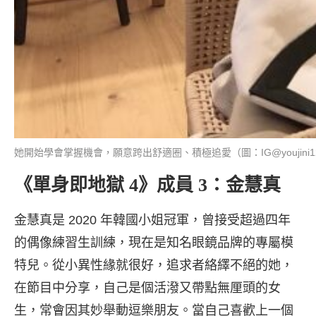
她開始學會掌握機會，願意跨出舒適圈、積極追愛（圖：IG@youjini1
《單身即地獄 4》成員 3：金慧真
金慧真是 2020 年韓國小姐冠軍，曾接受超過四年
的偶像練習生訓練，現在是知名眼鏡品牌的專屬模
特兒。從小異性緣就很好，追求者絡繹不絕的她，
在節目中分享，自己是個活潑又帶點無厘頭的女
生，常會因其妙舉動逗樂朋友。當自己喜歡上一個