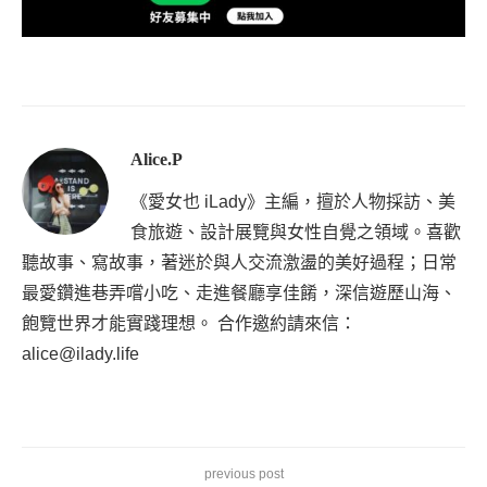
Alice.P
《愛女也 iLady》主編，擅於人物採訪、美
食旅遊、設計展覽與女性自覺之領域。喜歡
聽故事、寫故事，著迷於與人交流激盪的美好過程；日常
最愛鑽進巷弄嚐小吃、走進餐廳享佳餚，深信遊歷山海、
飽覽世界才能實踐理想。 合作邀約請來信：
alice@ilady.life
previous post