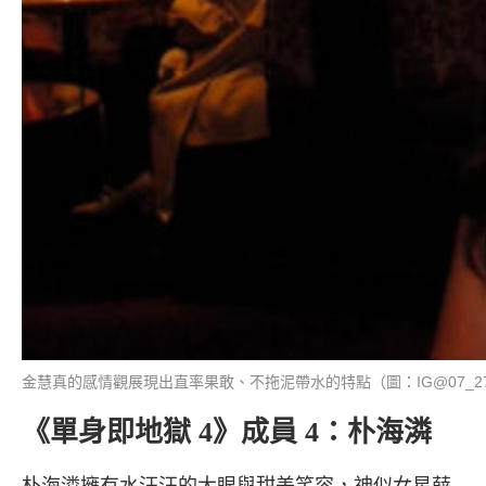
金慧真的感情觀展現出直率果敢、不拖泥帶水的特點（圖：IG@07_27
《單身即地獄 4》成員 4：朴海潾
朴海潾擁有水汪汪的大眼與甜美笑容，神似女星薛