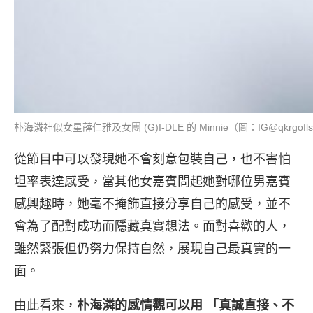
朴海潾神似女星薛仁雅及女團 (G)I-DLE 的 Minnie（圖：IG@qkrgofl
從節目中可以發現她不會刻意包裝自己，也不害怕
坦率表達感受，當其他女嘉賓問起她對哪位男嘉賓
感興趣時，她毫不掩飾直接分享自己的感受，並不
會為了配對成功而隱藏真實想法。面對喜歡的人，
雖然緊張但仍努力保持自然，展現自己最真實的一
面。
由此看來，
朴海潾的感情觀可以用 「真誠直接、不