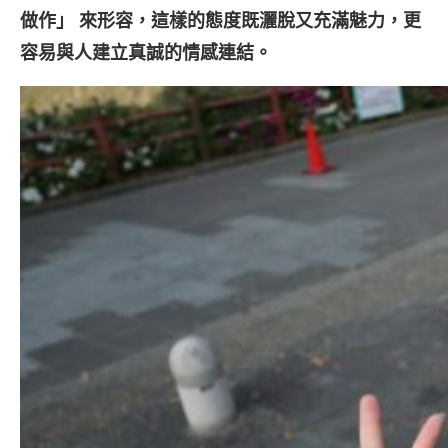
做作」 來形容，這樣的態度既灑脫又充滿魅力，更
容易與人建立真誠的情感連結。