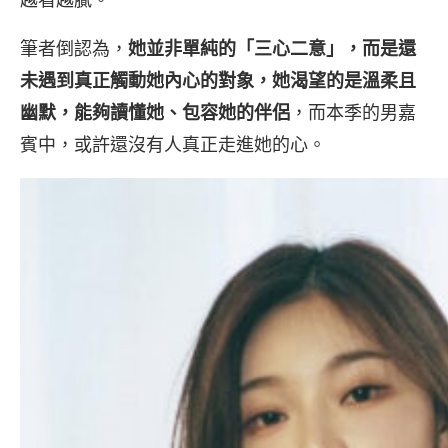
筆者倒認為，
她並非單純的「三心二意」，而是還
未遇到真正觸動她內心的對象，她渴望的是溫柔且
幽默，能夠讀懂她、包容她的伴侶
，而本季的男嘉
賓中，或許還沒有人真正走進她的心。