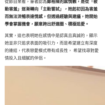
從節目來看，筆者認為
鄭裕陳的感情觀，是從「被
動害羞」逐漸轉向「主動嘗試」，她起初因為害羞
而無法流暢表達情感，但透過經驗與建議，她開始
學會掌握機會，願意跨出舒適圈、積極追愛。
其實，這也表明她在感情中是認真且真誠的，顯示
她並非只追求表面的吸引力，而是希望建立有深度
的連結，代表戀愛模式帶有成長性， 希望找尋對愛
情投入且細膩的伴侶。