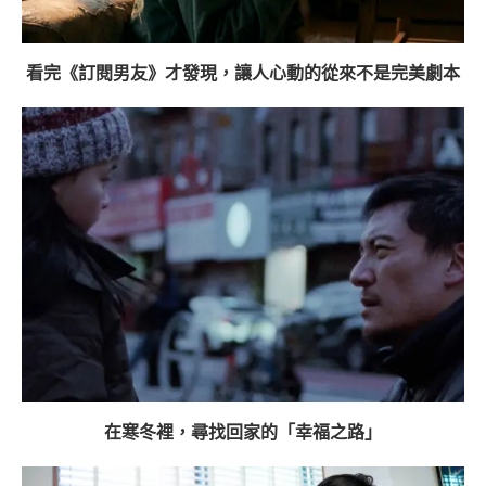
看完《訂閱男友》才發現，讓人心動的從來不是完美劇本
在寒冬裡，尋找回家的「幸福之路」