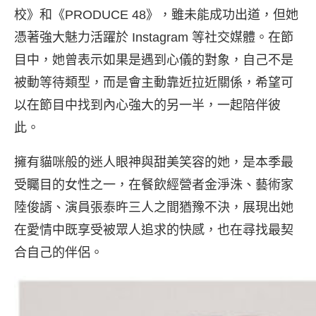
校》和《PRODUCE 48》，雖未能成功出道，但她
憑著強大魅力活躍於 Instagram 等社交媒體。在節
目中，她曾表示如果是遇到心儀的對象，自己不是
被動等待類型，而是會主動靠近拉近關係，希望可
以在節目中找到內心強大的另一半，一起陪伴彼
此。
擁有貓咪般的迷人眼神與甜美笑容的她，是本季最
受矚目的女性之一，在餐飲經營者金淨洙、藝術家
陸俊諝、演員張泰旿三人之間猶豫不決，展現出她
在愛情中既享受被眾人追求的快感，也在尋找最契
合自己的伴侶。