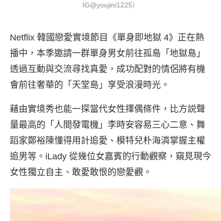
IG@youjini1225）
Netflix 韓國戀愛實境節目《單身即地獄 4》正在熱
播中，本季邀請一群單身男女前往孤島「地獄島」
透過互動與交流尋找真愛，成功配對的情侶將有機
會前往奢華的「天堂島」享受浪漫時光。
藉由實境秀也能一探當代女性擇偶條件，比方説聲
量最高的「人間發電機」李時安容易三心二意、舞
蹈家鄭裕陳懂得用計追愛、模特兒朴海潾掌握主權
追男等。iLady 從幾位女嘉賓的行動觀察，窺見現今
女性獨立自主、敢愛敢恨的戀愛觀。