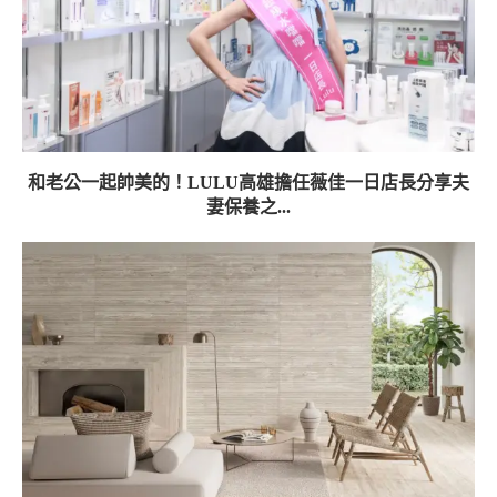
和老公一起帥美的！LULU高雄擔任薇佳一日店長分享夫
妻保養之...