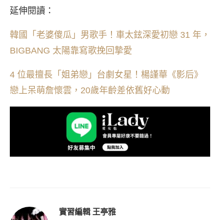
延伸閱讀：
韓國「老婆傻瓜」男歌手！車太鉉深愛初戀 31 年，
BIGBANG 太陽靠寫歌挽回摯愛
4 位最擅長「姐弟戀」台劇女星！楊謹華《影后》
戀上呆萌詹懷雲，20歲年齡差依舊好心動
實習編輯 王亭雅