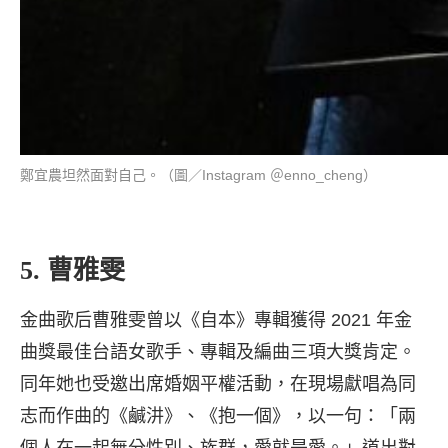
鄭宜農坦然面對自己。（圖／Instagram ＠enno_cheng）
5. 曹雅雯
金曲歌后曹雅雯曾以《自本》專輯獲得 2021 年金
曲獎最佳台語女歌手、專輯及編曲三項大獎肯定。
同年她也受邀出席婚姻平權活動，在現場獻唱為同
志而作曲的《鹹汫》、《抱一個》，以一句：「兩
個人在一起無分性別、族群，愛就是愛。」道出對