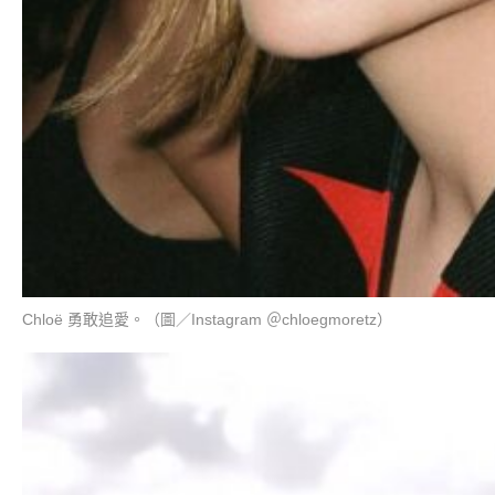
Chloë 勇敢追愛。（圖／Instagram ＠chloegmoretz）