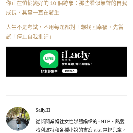
你正在悄悄變好的 10 個跡象：那些看似無聲的自我
成長，其實一直在發生
人生不是考試，不用每題都對！想找回幸福，先嘗
試「停止自我批評」
Sally.H
從新聞業轉往女性媒體編輯的ENTP・熱愛
哈利波特和各種小說的書痴 aka 電視兒童，