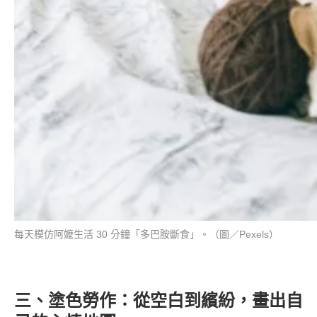
每天模仿阿嬤生活 30 分鐘「多巴胺斷食」。（圖／Pexels）
三、塗色勞作：從空白到繽紛，畫出自