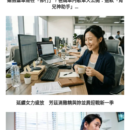
連假塞車是在「修行」？爸媽車內歌單大公開：這款「育
兒神助手」...
延續女力盛放 芳茲滴雞精與妳並肩迎戰新一季