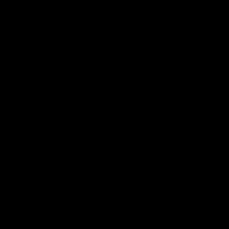
轉化38年美容經驗，朵韻專為敏弱肌研發安心保養