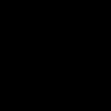
激情是長期滋養的結果，可以從日常的細微的互動到溫暖的溝通開始（圖／