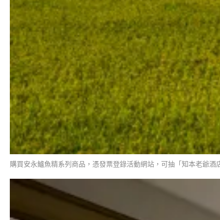
購買安永鱸魚精系列商品，憑發票登錄活動網站，可抽「知本老爺酒