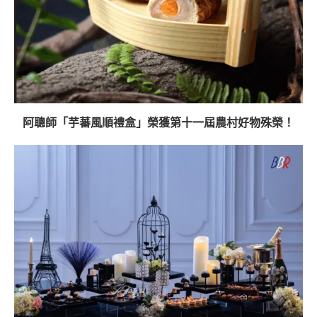
阿聰師「芋蕃風順禮盒」榮獲第十一屆農村好物殊榮！