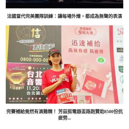
法國當代完美團隊訓練：讓每場外燴，都成為無聲的表演
完賽補給竟然有滴雞精！ 芳茲挺電器盃路跑贊助8500份抗
疲勞...