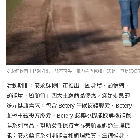
安永鮮物門市特別推出「肌不可失！肌力檢測巡迴」活動，幫助媽媽了解
活動期間，安永鮮物門市推出「顧身體、顧情緒、
顧能量、顧顏值」四大主題商品優惠，滿足媽媽的
多元健康需求，包含 Betery 牛磺酸鎂膠囊、Betery
血橙＋鐵複方膠囊、Betery 酸櫻桃機能飲等機能保
健系列商品，幫助女性保持青春美顏並調節生理機
能；安永藥膳系列則能溫和調理體質、滋補強身，