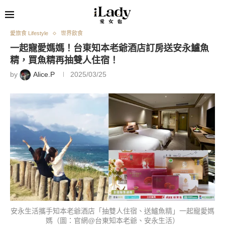
愛旅食 Lifestyle
世界飲食
一起寵愛媽媽！台東知本老爺酒店訂房送安永鱸魚
精，買魚精再抽雙人住宿！
by
Alice.P
2025/03/25
安永生活攜手知本老爺酒店「抽雙人住宿、送鱸魚精」一起寵愛媽
媽（圖：官網@台東知本老爺、安永生活）