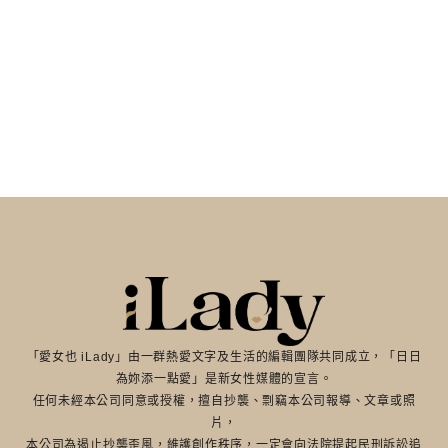
「愛女也 iLady」由一群熱愛文字及生活的編輯團隊共同成立，「日日
為妳添一點愛」是新女性媒體的宣言。
任何未經本公司同意或授權，擅自抄襲、剽竊本公司報導、文章或照
片，
本公司為遏止抄襲歪風，維護創作秩序，一定會向法院提起民刑訴訟追