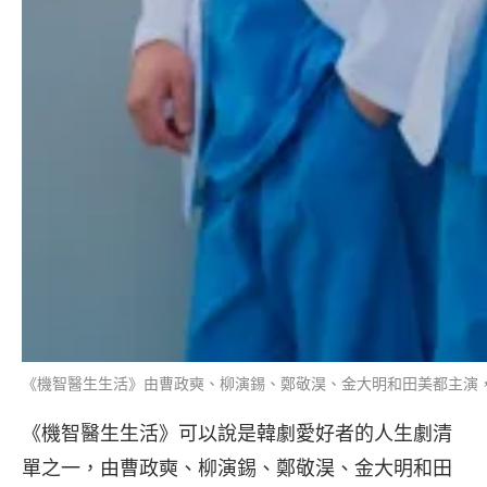
《機智醫生生活》由曹政奭、柳演錫、鄭敬淏、金大明和田美都主演，
《機智醫生生活》可以說是韓劇愛好者的人生劇清
單之一，由曹政奭、柳演錫、鄭敬淏、金大明和田