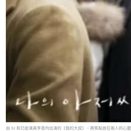
由 IU 和已逝演員李善均出演的《我的大叔》，將焦點放在兩人的心