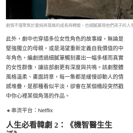
劇情不僅聚焦於愛純與寬植的成長與轉變，也細膩展現他們孩子的人生樣貌（圖
此外，劇中也穿插多位女性角色的故事線，無論是
堅強獨立的母親，或是渴望重新定義自我價值的中
年角色，編劇透過細膩筆觸刻畫出一幅多樣而真實
的女性群像，讓這部劇更有深度與共鳴。該劇整體
風格溫柔、畫面詩意，每一集都是緩慢卻動人的情
感堆疊，是那種看似平淡，卻會在某個橋段突然戳
中你心裡某個角落的作品。
🔸串流平台：Netflix
人生必看韓劇 2：《機智醫生生