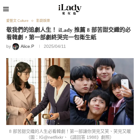
愛藝文 Culture
影劇娛樂
敬我們的追劇人生！ iLady 推薦 8 部苦甜交織的必
看韓劇，第一部劇終哭完一包衛生紙
by
Alice.P
2025/04/11
8 部苦甜交織的人生必看韓劇！第一部讓你哭完又笑、笑完又暖
（圖：IG@netflixkr、《請回答 1988》劇照）