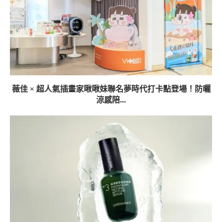
薇佳 × 超人氣插畫家啾啾妹聯名夢時代打卡點登場！防曬
涼感陪...