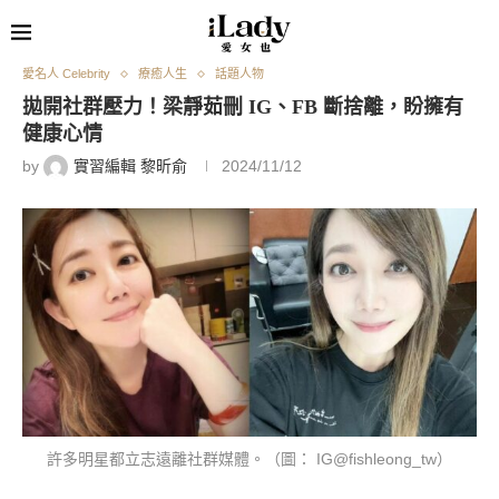
愛名人 Celebrity
療癒人生
話題人物
拋開社群壓力！梁靜茹刪 IG、FB 斷捨離，盼擁有
健康心情
by
實習編輯 黎昕俞
2024/11/12
許多明星都立志遠離社群媒體。（圖： IG@fishleong_tw）