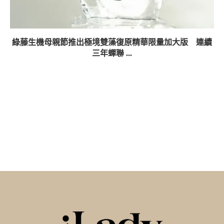
綠藤生機母親節推出極境雙藻復原精華限量加大版 連續
三年蟬聯 ...