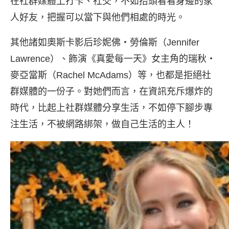
在社群媒體上打卡、社交，不如抬頭看看身邊的家
人好友，把握可以當下與他們相處的時光。
其他諸如奧斯卡影后珍妮佛・勞倫斯（Jennifer
Lawrence）、飾演《真愛每一天》女主角的瑞秋・
麥亞當斯（Rachel McAdams）等，也都是拒絕社
群媒體的一份子。對她們而言，在資訊充斥爆炸的
時代，比起上社群媒體分享生活，不如停下腳步專
注生活，不被網路綁架，做自己生活的主人！