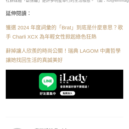
社群媒體「斷捨離」是許多明星奉行的生活樣態。（圖：IG@emmagemstone、
延伸閱讀：
獲選 2024 年度詞彙的「Brat」到底是什麼意思？歌
手 Charli XCX 為年輕女性掀起綠色狂熱
辭掉讓人欣羨的時尚公關！瑞典 LAGOM 中庸哲學
讓她找回生活的真誠美好