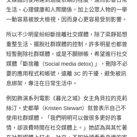
生活、心理健康和人際關係，加上公眾人物的一舉
一動容易被放大檢視，因而身心更容易受到影響。
所以不少明星紛紛斷捨離社交媒體，
除了梁靜茹想
重整生活、擺脫社群媒體的控制，許多明星也都曾
短暫刪除社群媒體，或是不願辦帳，希望進行社交
媒體「斷捨離（Social media detox) 」，刪除不必
要的應用程式和帳號，遠離 3C 的干擾、避免被訊
息綁架，專注在日常生活中。
例如飾演系列電影《暮光之城》女主角貝拉的克莉
絲汀・史都華（Kristen Stewart）就曾表示自己不
使用社群媒體，「我們明明可以做很多更好的事
情，卻浪費時間在社交媒體上。」她認為與其忙著