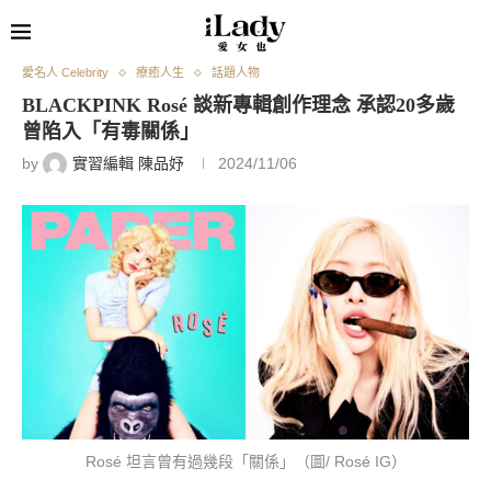
愛名人 Celebrity
療癒人生
話題人物
BLACKPINK Rosé 談新專輯創作理念 承認20多歲
曾陷入「有毒關係」
by
實習編輯 陳品妤
2024/11/06
Rosé 坦言曾有過幾段「關係」（圖/ Rosé IG）