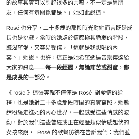
的故事其實可以引起很多的共鳴，不一定是男朋
友，任何有毒關係都是。」她如此說道。
Rosé 也分享，二十多歲的那段時光對她而言既是成
長也是挑戰，當時的她處於情感極其脆弱的階段，
既渴望愛，又容易受傷，「這就是我想唱的內
容。」她說。也許，這正是她希望透過音樂傳達給
大家的訊息——
每一段經歷，無論痛苦或甜蜜，都
是成長的一部分
。
《 rosie 》這張專輯不僅僅是 Rosé 對愛情的詮
釋，也是她對二十多歲那段時間的真實寫照，她邀
請粉絲走進她的內心世界，一起感受這些情感的波
動，對於我們這些曾經或正在經歷類似情感起伏的
女孩來說， Rosé 的歌聲彷彿在告訴我們：我們並