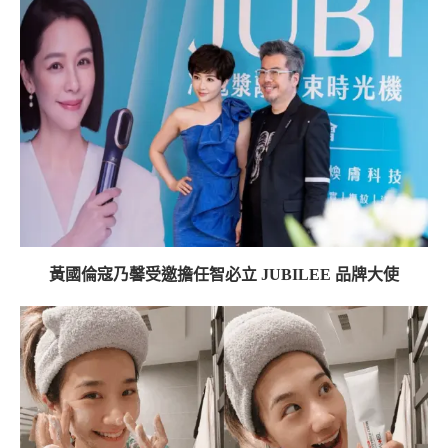
黃國倫寇乃馨受邀擔任智必立 JUBILEE 品牌大使