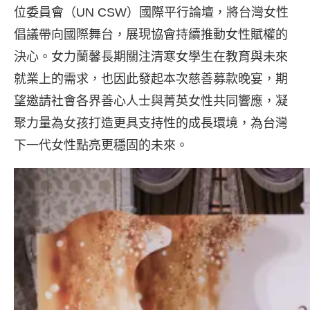
位委員會（UN CSW）國際平行論壇，將台灣女性
倡議帶向國際舞台，展現協會持續推動女性賦權的
決心。女力蘭馨長期關注清寒女學生在教育與未來
就業上的需求，也因此發起本次慈善募款晚宴，期
望邀請社會各界善心人士與菁英女性共同響應，凝
聚力量為女孩打造更具支持性的成長環境，為台灣
下一代女性點亮更穩固的未來。