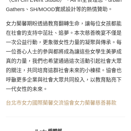
Gathers、SH/MOOD實感設計等的熱情贊助。
女力蘭馨期盼透過教育翻轉生命，讓每位女孩都能
在社會的支持中茁壯、追夢。本次慈善晚宴不僅是
一次公益行動，更象徵女性力量的凝聚與傳承。每
一位善心人士的參與都將成為讓這些女學生美夢成
真的力量，我們也希望通過這次活動引起社會大眾
的關注，共同培育這群社會未來的小棟樑。協會也
呼籲更多企業與社會大眾共同投入，以教育點亮下
一代女性的未來。
台北市女力國際蘭馨交流協會
女力蘭馨
慈善募款