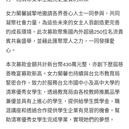
女力蘭馨誠摯地邀請各界善心人士一同參與，共同
凝聚社會力量，為這些未來的女主人翁創造更完善
的成長環境。此次募款聚集國內外超過250位名流貴
賓共襄盛舉，並藉此匯聚眾人之力，一同發揮愛
心。
本次募款金額共計新台幣430萬元整，亦創下歷屆慈
善晚宴募款新高。女力蘭馨也持續與台北市教育局
緊密合作，致力於服務台北市國中小及高中大學的
清寒優秀女學生，透過教育局由各校教師推薦品學
兼優並具有上進心的學生，提供給學生獎學金，職
涯講座和透過合作提供學生企業有見習的機會。幫
助清寒優秀女學生完成學業，實現她們的夢想。