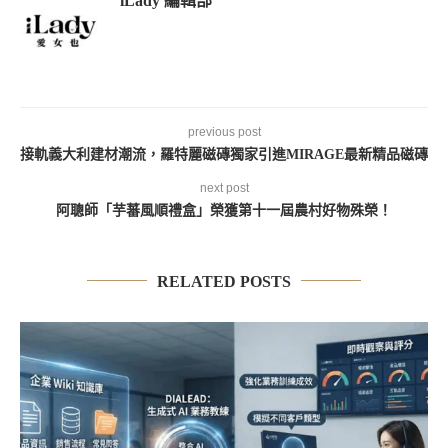
iLady 編輯部
previous post
接軌義大利建材潮流，羅特麗磁磚獨家引進MIRAGE最新精品磁磚
next post
阿聰師「芋蕃風順禮盒」榮獲第十一屆農村好物殊榮！
RELATED POSTS