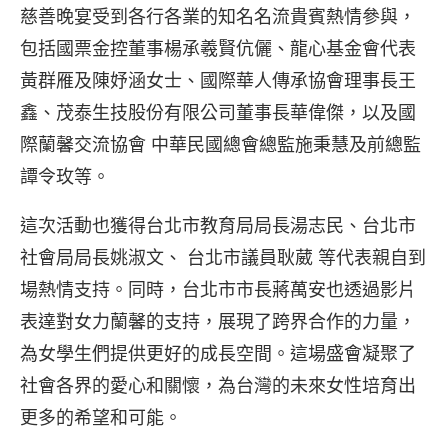
慈善晚宴受到各行各業的知名名流貴賓熱情參與，
包括國票金控董事楊承羲賢伉儷、龍心基金會代表
黃群雁及陳妤涵女士、國際華人傳承協會理事長王
鑫、茂泰生技股份有限公司董事長華偉傑，以及國
際蘭馨交流協會 中華民國總會總監施秉慧及前總監
譚令玫等。
這次活動也獲得台北市教育局局長湯志民、台北市
社會局局長姚淑文、 台北市議員耿葳 等代表親自到
場熱情支持。同時，台北市市長蔣萬安也透過影片
表達對女力蘭馨的支持，展現了跨界合作的力量，
為女學生們提供更好的成長空間。這場盛會凝聚了
社會各界的愛心和關懷，為台灣的未來女性培育出
更多的希望和可能。