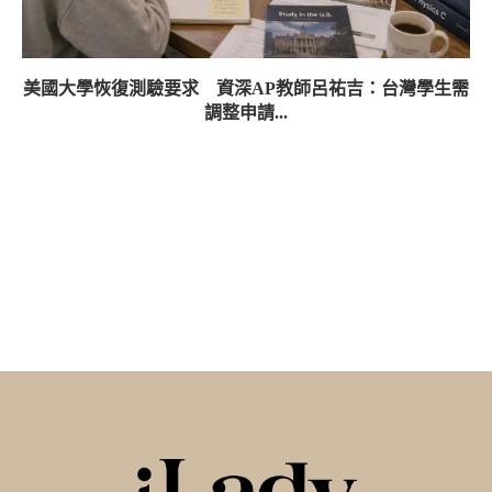
美國大學恢復測驗要求 資深AP教師呂祐吉：台灣學生需
調整申請...