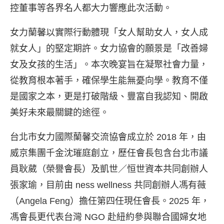
控董事等各界名人都大力響應此次活動。
女力蘭馨以實際行動體現「女人幫助女人，女人成
就女人」的堅定期許。女力協會的願景是「改善婦
女及女孩的生活」。本次晚宴旨在凝聚社會力量，
從教育根本著手，確保學生能無憂向學。教育不僅
是國家之本，更是打破階級、豐富自我認知、開啟
美好未來最關鍵的途徑。
台北市女力國際蘭馨交流協會成立於 2018 年，由
威京集團千金沈璀庭創立，歷任會長包含台北市議
員耿葳（榮譽會長）及凱世／恒世資本共同創辦人
張家瑜，目前由 ness wellness 共同創辦人馮有薇
（Angela Feng）擔任第四任現任會長。2025 年，
馮會長更代表台灣 NGO 赴紐約參與聯合國婦女地