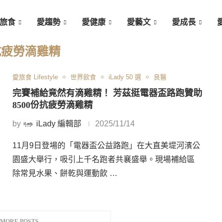
旅食
愛趨勢
愛健康
愛藝文
愛成長
抗疲勞滴雞精
愛旅食 Lifestyle
世界飲食
iLady 50 選
良醫
完賽補給竟然有滴雞精！ 芳茲挺電器盃路跑贊助
8500份抗疲勞滴雞精
by
iLady 編輯部
2025/11/14
11月9日登場的「電器盃公益路跑」在大直美堤河濱公
園盛大舉行，吸引上千名跑者共襄盛舉。現場補給區
除常見水果、餅乾與運動飲 …
 MORE POSTS