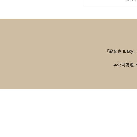
「愛女也 iLa
本公司為遏