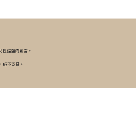
新女性媒體的宣言。
，絕不寬貸。