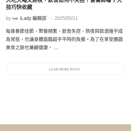
大吃大喝又熬夜，飲食如何不失控？營養師曝 5 大
技巧快收藏
by
iLady 編輯部
2025/05/11
每逢春節佳節，聚餐頻繁、飲食失控、熬夜與飲酒幾乎成
為常態，也讓身體面臨超乎平時的負擔。為了在享受團圓
美食之餘也兼顧健康， …
LOAD MORE POSTS