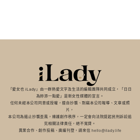
「愛女也 iLady」由一群熱愛文字及生活的編輯團隊共同成立，「日日
為妳添一點愛」是新女性媒體的宣言。
任何未經本公司同意或授權，擅自抄襲、剽竊本公司報導、文章或照
片，
本公司為遏止抄襲歪風，維護創作秩序，一定會向法院提起民刑訴訟追
究相關法律責任，絕不寬貸。
異業合作、創作投稿、廣編刊登，請來信
hello@ilady.life