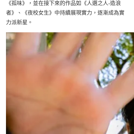
《孤味》，並在接下來的作品如《人選之人-造浪
者》、《夜校女生》中持續展現實力，逐漸成為實
力派新星。