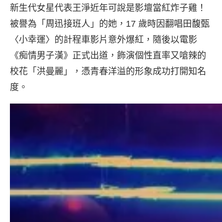
新生代女星代表王淨近年可說是影壇當紅炸子雞！
被譽為「周迅接班人」的她，17 歲時因翻唱田馥甄
〈小幸運〉的計程車影片意外爆紅，隨後以電影
《痴情男子漢》正式出道，飾演個性直率又嗆辣的
校花「洪曼麗」，憑青春洋溢的形象成功打開知名
度。