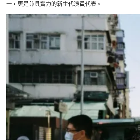
一，更是兼具實力的新生代演員代表。