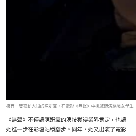
擁有一雙靈動大眼的陳姸霏，在電影《無聲》中挑戰飾演聽障女學生
《無聲》不僅讓陳姸霏的演技獲得業界肯定，也讓
她進一步在影壇站穩腳步。同年，她又出演了電影