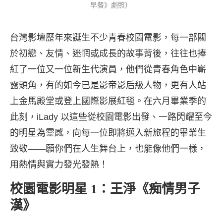
早餐》劇照）
台灣影壇歷年來誕生不少青春校園電影，每一部關
於初戀、友情、迷惘或成長的故事背後，往往也捧
紅了一位又一位新生代演員，他們從青春角色中嶄
露頭角，有的如今已是影帝影后級人物，更有人站
上金馬殿堂或登上國際影展紅毯。在六月畢業季的
此刻，iLady 以這些從校園電影出發、一路閃耀至今
的明星為靈感，向每一位即將邁入新旅程的畢業生
致敬——願你們在人生舞台上，也能像他們一樣，
用熱情與實力發光發熱！
校園電影明星 1：王淨《痴情男子
漢》