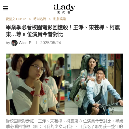
愛藝文 Culture
時尚名流
影劇娛樂
畢業季必看校園電影回憶殺！王淨、宋芸樺、柯震
東…等 8 位演員今昔對比
by
Alice.P
2025/05/24
從校園電影走紅！王淨、宋芸樺、柯震東 8 位演員今昔對比，畢業
季必看回憶殺（圖：《我的少女時代》、《我吃了那男孩一整年的