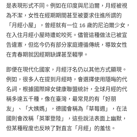
是表現形式不同。例如在印度與尼泊爾，月經被視
為不潔，女性在經期期間甚至被要求住進所謂的
「月經小屋」，曾經就有一位 16 歲的尼泊爾少女，
在入住月經小屋時遭蛇咬死。儘管這種做法已被宣
告違憲，但迄今仍有部分家庭遵循傳統，導致女性
在青春期就因經期缺課甚至輟學。
即便在現代化國家，月經汙名仍以其他方式顯現。
例如，很多人在提到月經時，會選擇使用隱晦的代
名詞，根據國際婦女健康聯盟統計，全球月經的代
稱多達五千種，像在臺灣，最常見的有「好朋
友」、「大姨媽」，德國會稱為「草莓週」，在法
國則會改稱「英軍登陸」，這些說法表面上幽默，
但某種程度也反映了對直言「月經」的羞怯。