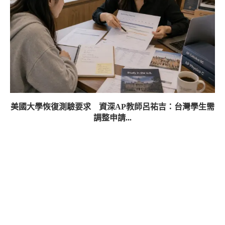
美國大學恢復測驗要求 資深AP教師呂祐吉：台灣學生需
調整申請...