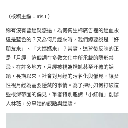
（核稿主編：Iris.L）
妳有沒有曾經疑惑過，為何衛生棉廣告裡的經血永
遠是藍色的？又為何月經來時，我們總要說是「好
朋友來」、「大姨媽來」？其實，這背後反映的正
是「月經」這個詞在多數文化中所承載的隱形禁
忌。在許多地方，月經被視為尷尬甚至汙穢的話
題，長期以來，社會對月經的污名化與偏見，讓女
性視月經為需要隱藏的事情。為了探討如何打破這
些根深蒂固的偏見，筆者特別邀請「小紅帽」創辦
人林薇，分享她的觀點與經驗。