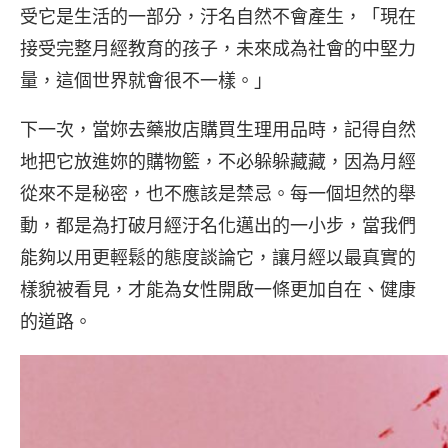
受它是生活的一部分，汙名自然不會產生，「現在
接受完整月經教育的孩子，未來成為社會的中堅力
量，這個世界就會很不一樣。」
下一次，當妳去藥妝店購買生理用品時，記得自然
地把它放進妳的購物籃，不必躲躲藏藏，因為月經
從來不是秘密，也不應該是禁忌。每一個坦然的舉
動，都是為打破月經汙名化邁出的一小步，當我們
能夠以用更輕鬆的態度談論它，讓月經以最真實的
樣貌被看見，才能為女性開啟一條更加自在、健康
的道路。