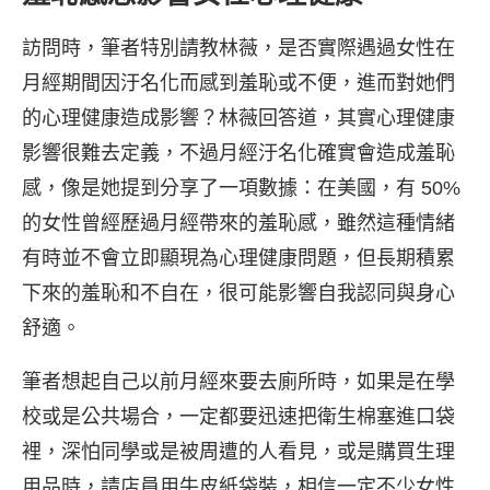
訪問時，筆者特別請教林薇，是否實際遇過女性在
月經期間因汙名化而感到羞恥或不便，進而對她們
的心理健康造成影響？林薇回答道，其實心理健康
影響很難去定義，不過月經汙名化確實會造成羞恥
感，像是她提到分享了一項數據：在美國，有 50%
的女性曾經歷過月經帶來的羞恥感，雖然這種情緒
有時並不會立即顯現為心理健康問題，但長期積累
下來的羞恥和不自在，很可能影響自我認同與身心
舒適。
筆者想起自己以前月經來要去廁所時，如果是在學
校或是公共場合，一定都要迅速把衛生棉塞進口袋
裡，深怕同學或是被周遭的人看見，或是購買生理
用品時，請店員用牛皮紙袋裝，相信一定不少女性